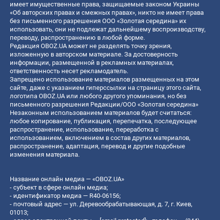
имеет имущественные права, защищаемые законом Украины
«Об авторских правах и смежных правах», никто не имеет права
без письменного разрешения ООО «Золотая середина» их
использовать, они не подлежат дальнейшему воспроизводству,
переводу, распространению в любой форме.
Редакция OBOZ.UA может не разделять точку зрения,
изложенную в авторском материале. За достоверность
информации, размещенной в рекламных материалах,
ответственность несет рекламодатель.
Запрещено использование материалов размещенных на этом
сайте, даже с указанием гиперссылки на страницу этого сайта,
логотипа OBOZ.UA или любого другого упоминания, но без
письменного разрешения Редакции/ООО «Золотая середина»
Незаконным использованием материалов будет считаться:
любое копирование, публикация, перепечатка, последующее
распространение, использование, переработка с
использованием, включением в состав других материалов,
распространение, адаптация, перевод и другие подобные
изменения материала.
Название онлайн медиа — «OBOZ.UA»
- субъект в сфере онлайн медиа;
- идентификатор медиа — R40-06156;
- почтовый адрес — ул. Деревообрабатывающая, д. 7, г. Киев,
01013;