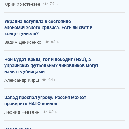
Юрий Христензен
7,9 т.
Украина вступила в состояние
экономического кризиса. Есть ли свет в
конце туннеля?
Вадим Денисенко
6,6 т.
Чей будет Крым, тот и победит (NSJ), а
украинских футбольных чиновников могут
назвать убийцами
Александр Кирш
6,4 т.
Запад проспал угрозу: Россия может
проверить НАТО войной
Леонид Невзлин
8,0 т.