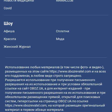
Новости медицины
MAMACLUB
Covid
Шоу
Афиша
Сплетни
Красота
Мода
Женский Журнал
Использование любых материалов (в том числе фото- и видео-),
размещенных на этом сайте
https://www.obozrevatel.com
и на всех
его поддоменах, в любом виде строго запрещено.
Разрешается использование при получении письменного
разрешения на их использование и при условии обязательной
ссылки на сайт OBOZ.UA, а для интернет-изданий - при
получении письменного разрешения на их использование и при
обязательном размещении прямой, открытой для поисковых
систем, гиперссылки на страницу OBOZ.UA по ссылке
https://www.obozrevatel.com
, на которой размещен оригинальный
материал в первом абзаце материала.