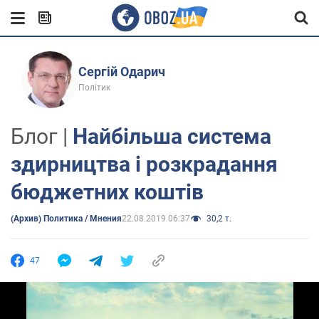
Сергій Одарич
Політик
Блог |
Найбільша система
здирництва і розкрадання
бюджетних коштів
(Архив) Политика / Мнения
22.08.2019 06:37
30,2 т.
47