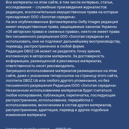
Все материалы на этом сайте, в том числе интервью, статьи,
исследования – служебные произведения журналистов
редакции, исключительные имущественные права на которые
принадлежат ООО «Золотая середина».
На все опубликованные фотоматериалы Getty Images редакция
имеет имущественные права, защищаемые законом Украины
«Об авторских правах и смежных правах», никто не имеет права
без письменного разрешения ООО «Золотая середина» их
использовать, они не подлежат дальнейшему воспроизводству,
переводу, распространению в любой форме.
Редакция OBOZ.UA может не разделять точку зрения,
изложенную в авторском материале. За достоверность
информации, размещенной в рекламных материалах,
ответственность несет рекламодатель.
Запрещено использование материалов размещенных на этом
сайте, даже с указанием гиперссылки на страницу этого сайта,
логотипа OBOZ.UA или любого другого упоминания, но без
письменного разрешения Редакции/ООО «Золотая середина»
Незаконным использованием материалов будет считаться:
любое копирование, публикация, перепечатка, последующее
распространение, использование, переработка с
использованием, включением в состав других материалов,
распространение, адаптация, перевод и другие подобные
изменения материала.