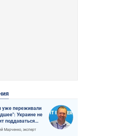
ения
 уже переживали
удшее": Украине не
ит поддаваться
аянию из-за
ей Марченко, эксперт
етного террора