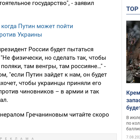
оятельное государство", - заявил
TO
, когда Путин может пойти
ротив Украины
президент России будет пытаться
"Не физически, но сделать так, чтобы
 поляки, там венгры, там россияне…" -
м, "если Путин зайдет к нам, он будет
ахочет, чтобы украинцы приняли его
 против чиновников – в армии и так
Крем
ал.
запа
буде
енералом Гречаниновым читайте скоро
В июле
по ко
балли
7.08.20