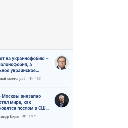
ет на украинофобию –
полонофобия, а
ьное украинское
ударство
183
лай Княжицкий
 Москвы внезапно
отел мира, как
новятся послом в США
овые украинские топ-
1,9 т.
сандр Кирш
тинги