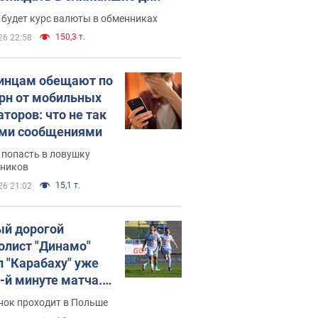
 будет курс валюты в обменниках
150,3 т.
26 22:58
инцам обещают по
грн от мобильных
аторов: что не так
ими сообщениями
 попасть в ловушку
ников
15,1 т.
26 21:02
й дорогой
олист "Динамо"
л "Карабаху" уже
0-й минуте матча.
о
нок проходит в Польше