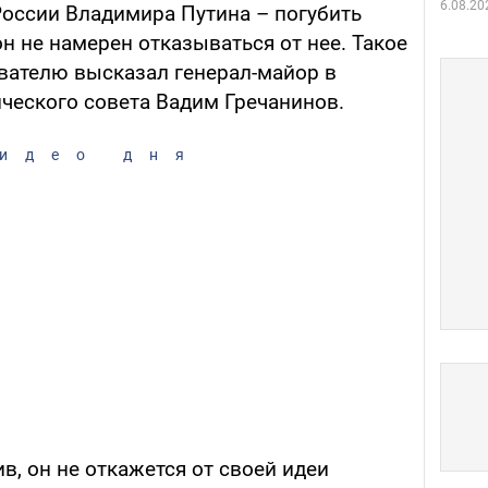
6.08.20
России Владимира Путина – погубить
он не намерен отказываться от нее. Такое
вателю высказал генерал-майор в
ического совета Вадим Гречанинов.
идео дня
ив, он не откажется от своей идеи