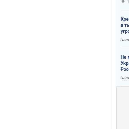
1
Кре
в т
угр
лог
Викт
Не 
Укр
Рос
Викт