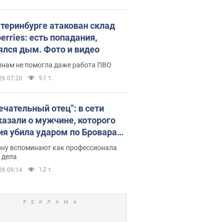
атеринбурге атакован склад
erries: есть попадания,
ялся дым. Фото и видео
янам не помогла даже работа ПВО
9,1 т.
26 07:20
ечательный отец": в сети
казали о мужчине, которого
ия убила ударом по Броварам.
ну вспоминают как профессионала
 дела
1,2 т.
26 09:14