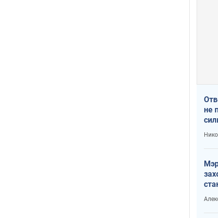
Отв
не 
сил
гос
Нико
Мэр
зах
ста
и н
Алек
рей