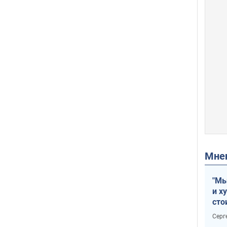
Мн
"Мы
и х
сто
отч
Серг
рак