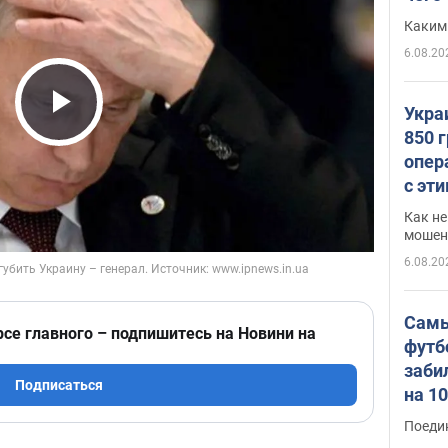
Каким
6.08.20
Укра
Play Video
850 
опер
с эт
Как не
мошен
6.08.20
Самы
рсе главного – подпишитесь на Новини на
футб
заби
Подписаться
на 1
Виде
Поеди