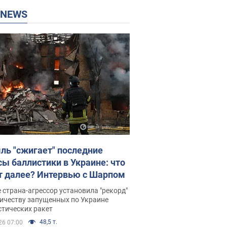
P NEWS
ль "сжигает" последние
сы баллистики в Украине: что
т далее? Интервью с Шарпом
 страна-агрессор установила "рекорд"
личеству запущенных по Украине
стических ракет
48,5 т.
26 07:00