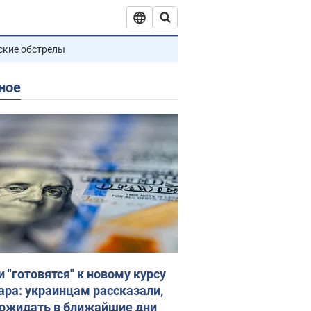
ские обстрелы
ное
и "готовятся" к новому курсу
ара: украинцам рассказали,
 ожидать в ближайшие дни