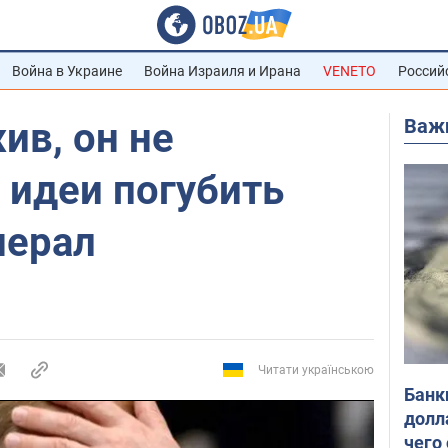
Война в Украине
Война Израиля и Ирана
VENETO
Россий
Важ
ив, он не
 идеи погубить
нерал
Читати українською
Банк
долл
чего