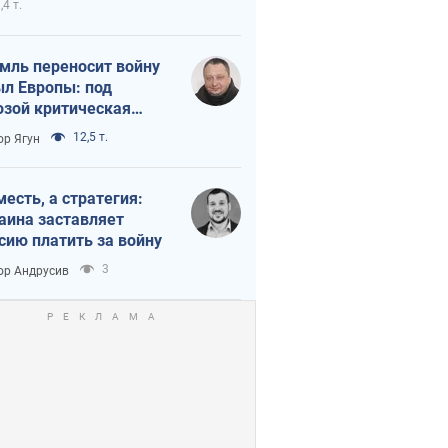
,4 т.
мль переносит войну
ыл Европы: под
озой критическая
истика
12,5 т.
ор Ягун
месть, а стратегия:
аина заставляет
сию платить за войну
3
ор Андрусив