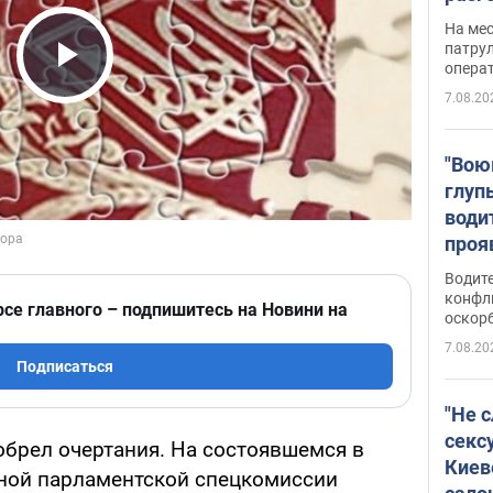
марш
На ме
адми
патрул
опера
Виде
Play Video
7.08.20
"Вою
глуп
води
проя
укра
Водите
попла
конфл
рсе главного – подпишитесь на Новини на
оскорб
Виде
7.08.20
Подписаться
"Не 
секс
обрел очертания. На состоявшемся в
Киев
ной парламентской спецкомиссии