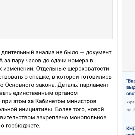
а длительный анализ не было — документ
 за пару часов до сдачи номера в
ых изменений. Отдельные шероховатости
ствовать о спешке, в которой готовились
"Ва
 Основного закона. Деталь: парламент
выд
овать единственным органом
обс
дро
о при этом за Кабинетом министров
Укра
офи
ельной инициативы. Более того, новой
3
равительством закреплено монопольное
 о госбюджете.
КНД
вой