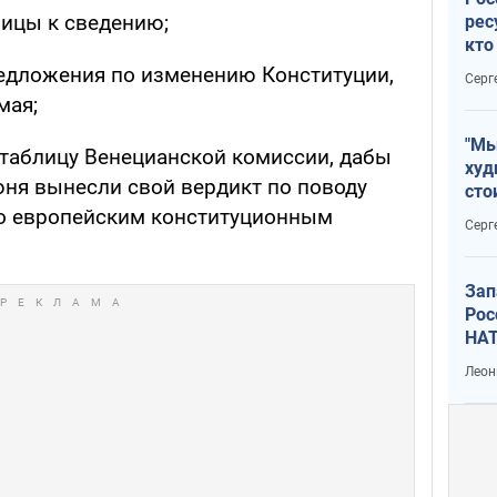
ицы к сведению;
рес
кто
дик
редложения по изменению Конституции,
Серг
мая;
"Мы
таблицу Венецианской комиссии, дабы
худ
ня вынесли свой вердикт по поводу
сто
отч
го европейским конституционным
Серг
рак
Зап
Рос
НАТ
Леон