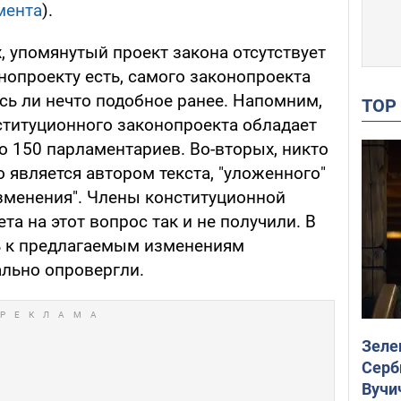
мента
).
, упомянутый проект закона отсутствует
онопроекту есть, самого законопроекта
сь ли нечто подобное ранее. Напомним,
TO
ституционного законопроекта обладает
о 150 парламентариев. Во-вторых, никто
о является автором текста, "уложенного"
зменения". Члены конституционной
та на этот вопрос так и не получили. В
ь к предлагаемым изменениям
льно опровергли.
Зеле
Серб
Вучи