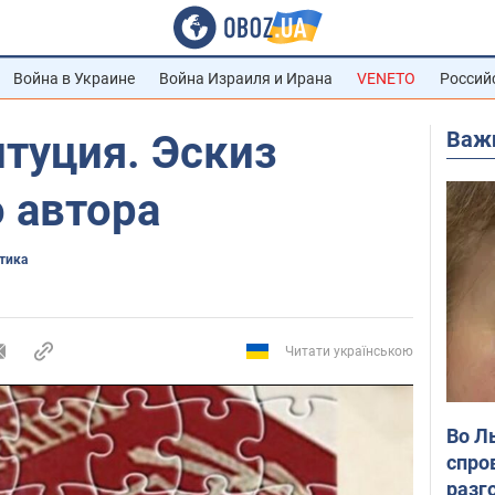
Война в Украине
Война Израиля и Ирана
VENETO
Россий
Важ
туция. Эскиз
 автора
тика
Читати українською
Во Л
спро
разг