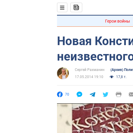
Герои войны
Новая Консти
неизвестного
Сергей Рахманин
(Архив) Поли
17.05.2014 19:10
17,8 т.
70