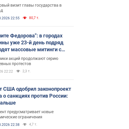
рвый визит главы государства в
ад
80,7 т.
8.2026 22:55
ните Федорова": в городах
ины уже 23-й день подряд
одят массовые митинги с
атами. Фото и видео
ники акций продолжают серию
евных протестов
2,3 т.
26 22:22
т США одобрил законопроект
а о санкциях против России:
дальше
ент предусматривает новые
мические ограничения
4,7 т.
8.2026 22:38