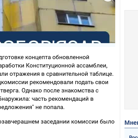
одготовке концепта обновленной
наработки Конституционной ассамблеи,
шли отражения в сравнительной таблице.
цкомиссии рекомендовали подать свои
тверга. Однако после знакомства с
бнаружила: часть рекомендаций в
редложения" не попала.
позавчерашнем заседании комиссии было
Мн
Рос