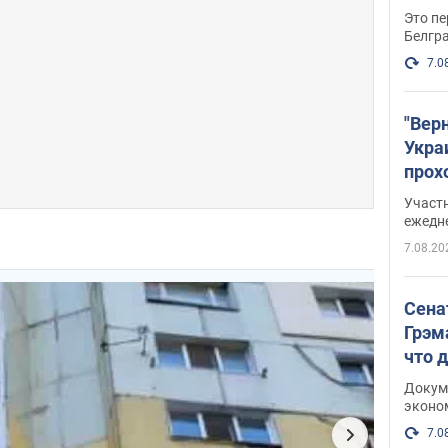
Это пе
Белгр
7.0
"Вер
Укра
прох
плак
Участ
ежедн
7.08.20
Сена
Грэм
что 
Докум
эконо
7.0