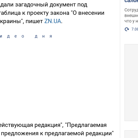
сало
здали загадочный документ под
оско
Сотру
аблица к проекту закона "О внесении
посл
внешн
Украины", пишет
ZN.UA
.
что у 
разг
Фото
7.0
идео дня
Действующая редакция", "Предлагаемая
е предложения к предлагаемой редакции"