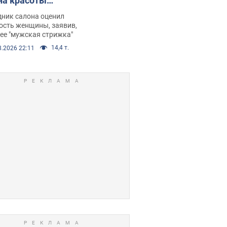
на красоты
рбил женщину
дник салона оценил
е химиотерапии,
ость женщины, заявив,
нее "мужская стрижка"
орелся скандал.
14,4 т.
8.2026 22:11