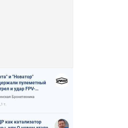
рта" и "Новатор"
ержали пулеметный
трел и удар FPV-
на, сохранив жизнь
инская Бронетехника
церу ВСУ
,1 т.
Р как катализатор
ны, или О новом этапе