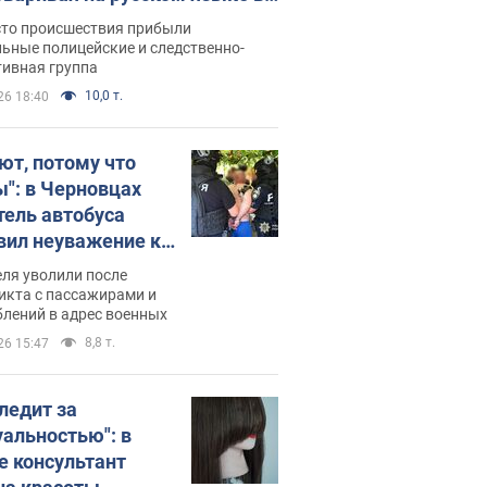
рутке: полиция составила
сто происшествия прибыли
нистративный протокол.
ьные полицейские и следственно-
тивная группа
о
10,0 т.
26 18:40
ют, потому что
ы": в Черновцах
тель автобуса
вил неуважение к
инским военным и
ля уволили после
тился за это.
икта с пассажирами и
лений в адрес военных
о
8,8 т.
26 15:47
следит за
уальностью": в
е консультант