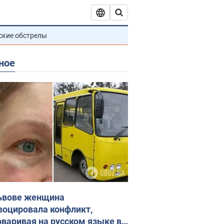
ские обстрелы
ное
ьвове женщина
воцировала конфликт,
оваривая на русском языке в