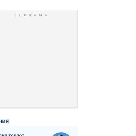
ения
сия теряет