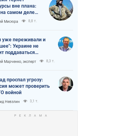
урсы вне плана:
 на самом деле
тует темп войны
8,8 т.
ей Мисюра
 уже переживали и
шее": Украине не
ит поддаваться
аянию из-за
8,3 т.
ей Марченко, эксперт
етного террора
ад проспал угрозу:
сия может проверить
О войной
3,1 т.
ид Невзлин