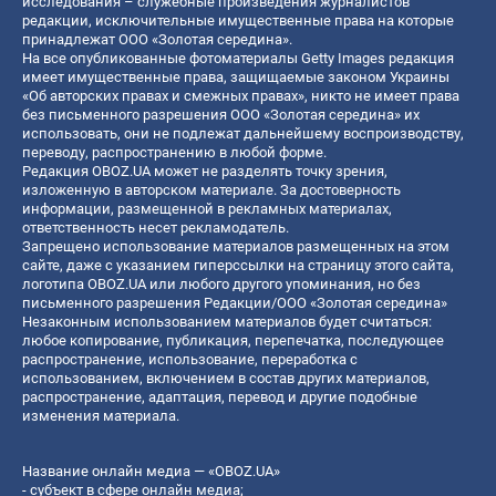
исследования – служебные произведения журналистов
редакции, исключительные имущественные права на которые
принадлежат ООО «Золотая середина».
На все опубликованные фотоматериалы Getty Images редакция
имеет имущественные права, защищаемые законом Украины
«Об авторских правах и смежных правах», никто не имеет права
без письменного разрешения ООО «Золотая середина» их
использовать, они не подлежат дальнейшему воспроизводству,
переводу, распространению в любой форме.
Редакция OBOZ.UA может не разделять точку зрения,
изложенную в авторском материале. За достоверность
информации, размещенной в рекламных материалах,
ответственность несет рекламодатель.
Запрещено использование материалов размещенных на этом
сайте, даже с указанием гиперссылки на страницу этого сайта,
логотипа OBOZ.UA или любого другого упоминания, но без
письменного разрешения Редакции/ООО «Золотая середина»
Незаконным использованием материалов будет считаться:
любое копирование, публикация, перепечатка, последующее
распространение, использование, переработка с
использованием, включением в состав других материалов,
распространение, адаптация, перевод и другие подобные
изменения материала.
Название онлайн медиа — «OBOZ.UA»
- субъект в сфере онлайн медиа;