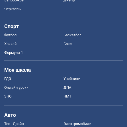
Запорожье
Днепр
Черкассы
Спорт
Футбол
Баскетбол
Хоккей
Бокс
Формула-1
Моя школа
ГДЗ
Учебники
Онлайн уроки
ДПА
ЗНО
НМТ
Авто
Тест Драйв
Электромобили