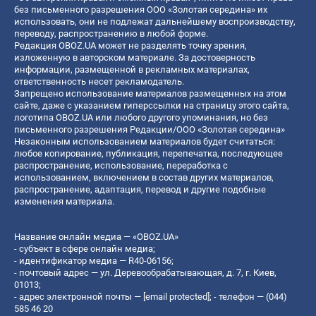
без письменного разрешения ООО «Золотая середина» их
использовать, они не подлежат дальнейшему воспроизводству,
переводу, распространению в любой форме.
Редакция OBOZ.UA может не разделять точку зрения,
изложенную в авторском материале. За достоверность
информации, размещенной в рекламных материалах,
ответственность несет рекламодатель.
Запрещено использование материалов размещенных на этом
сайте, даже с указанием гиперссылки на страницу этого сайта,
логотипа OBOZ.UA или любого другого упоминания, но без
письменного разрешения Редакции/ООО «Золотая середина»
Незаконным использованием материалов будет считаться:
любое копирование, публикация, перепечатка, последующее
распространение, использование, переработка с
использованием, включением в состав других материалов,
распространение, адаптация, перевод и другие подобные
изменения материала.
Название онлайн медиа — «OBOZ.UA»
- субъект в сфере онлайн медиа;
- идентификатор медиа — R40-06156;
- почтовый адрес — ул. Деревообрабатывающая, д. 7, г. Киев,
01013;
- адрес электронной почты —
[email protected]
; - телефон — (044)
585 46 20