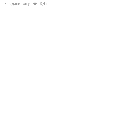
4 години тому
3,4 т.