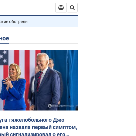
ские обстрелы
ное
уга тяжелобольного Джо
ена назвала первый симптом,
рый сигнализировал о его