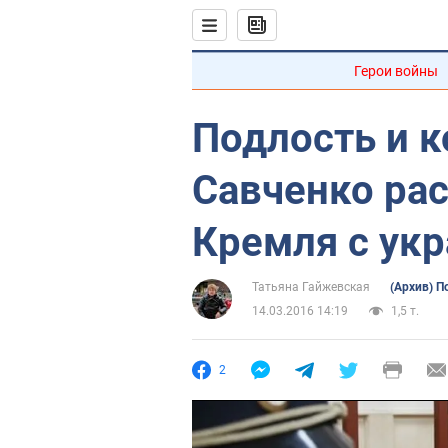
Герои войны
Подлость и к
Савченко рас
Кремля с ук
Татьяна Гайжевская
(Архив) П
14.03.2016 14:19
1,5 т.
2