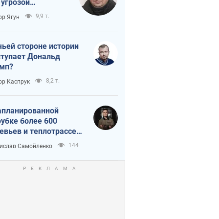
 угрозой
тическая
9,9 т.
ор Ягун
истика
чьей стороне истории
тупает Дональд
мп?
8,2 т.
ор Каспрук
апланированной
убке более 600
евьев и теплотрассе:
 происходит на
144
ислав Самойленко
емках в Киеве