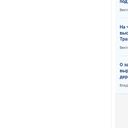
под
кри
Викт
лог
На 
выс
Тра
Викт
О з
выр
дер
что
Влад
Тер