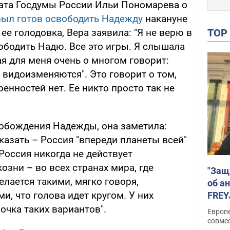
тата Госдумы России Ильи Пономарева о
был готов освободить Надежду
накануне
TO
ее голодовка, Вера заявила: "Я не верю в
вободить Надю. Все это игры. Я слышала
ая для меня очень о многом говорит:
видоизменяются". Это говорит о том,
енностей нет. Ее никто просто так не
обождения Надежды, она заметила:
казать – Россия "впереди планеты всей"
Россия никогда не действует
озни – во всех странах мира, где
"Защ
елается такими, мягко говоря,
об а
, что голова идет кругом. У них
FREY
подд
очка таких вариантов".
Европ
совме