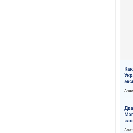
Как
Укр
экс
неф
Андр
Два
Маг
кал
Алек