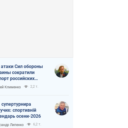
 атаки Сил обороны
аины сократили
порт российских
тепродуктов
2,2 т.
ей Клименко
 супертурнира
учих: спортивній
ендарь осени-2026
6,2 т.
сандр Липенко