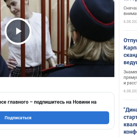
"агр
Сначал
внима
6.08.20
Play Video
Отпу
Карп
скан
вед
несп
Знаме
захе
пряму
и расс
6.08.20
рсе главного – подпишитесь на Новини на
"Дин
стар
Подписаться
квал
конф