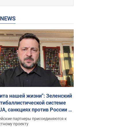
P NEWS
ита нашей жизни": Зеленский
нтибаллистической системе
JA, санкциях против России и
ержке аграриев. Видео
ейские партнеры присоединяются к
стному проекту