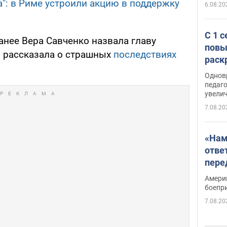
а": в Риме устроили акцию в поддержку
6.08.20
С 1 
ранее Вера Савченко назвала главу
повы
и рассказала о страшных
последствиях
раск
Однов
педаг
увелич
7.08.20
«Нам
отве
пере
Patri
Амери
боепр
7.08.20