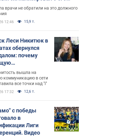
ессивном" раке
а врачи не обратили на это должного
ния
15,9 т.
26 12:46
ск Леси Никитюк в
атах обернулся
далом: почему
ущую
раведливо
нитость вышла на
йтили
ю коммуникацию в сети
тавила все точки над "i"
12,6 т.
26 17:32
амо" с победы
товало в
ификации Лиги
еренций. Видео