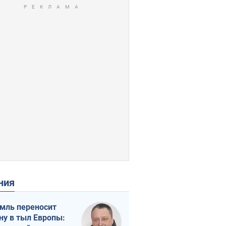
ения
мль переносит
ну в тыл Европы: