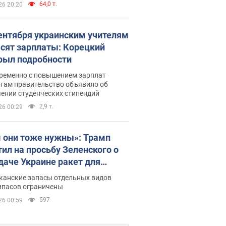
64,0 т.
26 20:20
сентября украинским учителям
сят зарплаты: Корецкий
рыл подробности
ременно с повышением зарплат
огам правительство объявило об
ении студенческих стипендий
2,9 т.
26 00:29
 они тоже нужны»: Трамп
тил на просьбу Зеленского о
даче Украине ракет для
ot
канские запасы отдельных видов
ипасов ограничены
597
26 00:59