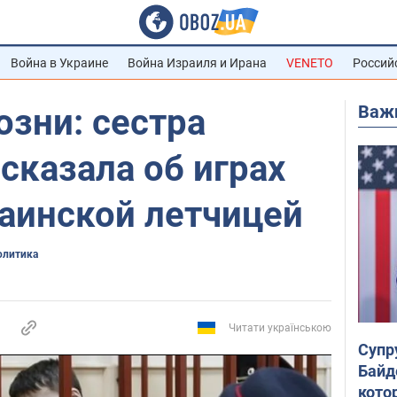
Война в Украине
Война Израиля и Ирана
VENETO
Россий
Важ
озни: сестра
сказала об играх
раинской летчицей
олитика
Читати українською
Супр
Байд
кото