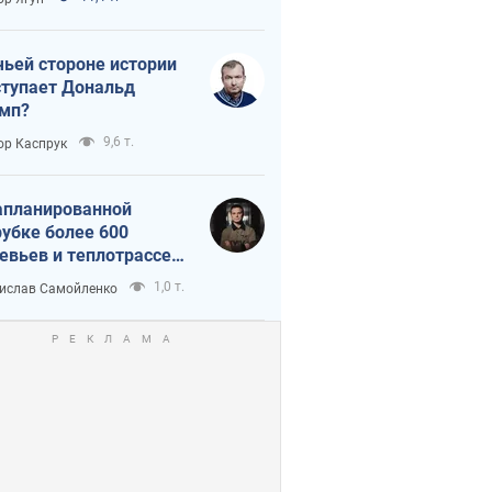
истика
чьей стороне истории
тупает Дональд
мп?
9,6 т.
ор Каспрук
апланированной
убке более 600
евьев и теплотрассе:
 происходит на
1,0 т.
ислав Самойленко
емках в Киеве