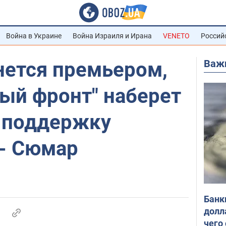
Война в Украине
Война Израиля и Ирана
VENETO
Россий
Важ
нется премьером,
ый фронт" наберет
 поддержку
 - Сюмар
Банк
долл
чего