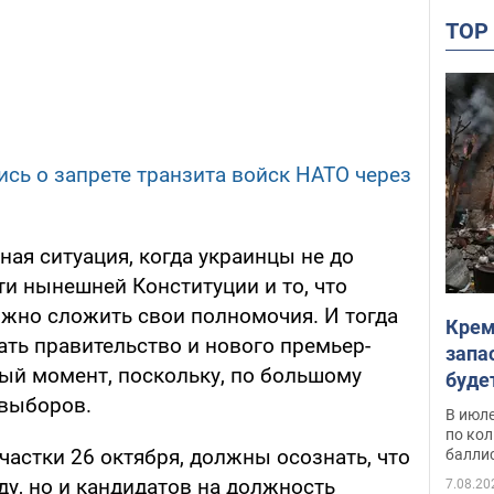
TO
ись о запрете транзита войск НАТО через
ная ситуация, когда украинцы не до
и нынешней Конституции и то, что
жно сложить свои полномочия. И тогда
Крем
ть правительство и нового премьер-
запа
ный момент, поскольку, по большому
буде
а выборов.
В июле
по ко
участки 26 октября, должны осознать, что
балли
у, но и кандидатов на должность
7.08.20