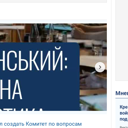
Мн
Кре
вой
под
 создать Комитет по вопросам
кри
Викт