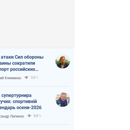
 атаки Сил обороны
аины сократили
порт российских
тепродуктов
3,0 т.
ей Клименко
 супертурнира
учих: спортивній
ендарь осени-2026
8,8 т.
сандр Липенко