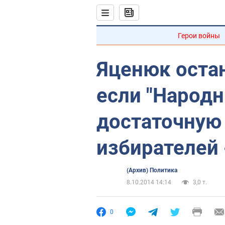
Герои войны
Яценюк оста
если "Народн
достаточную
избирателей
(Архив) Политика
8.10.2014 14:14
3,0 т.
0