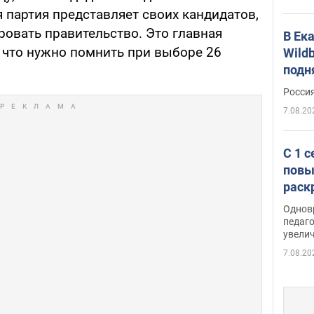
 партия представляет своих кандидатов,
ровать правительство. Это главная
В Ек
, что нужно помнить при выборе 26
Wildb
подн
Росси
7.08.20
С 1 
повы
раск
Однов
педаг
увелич
7.08.20