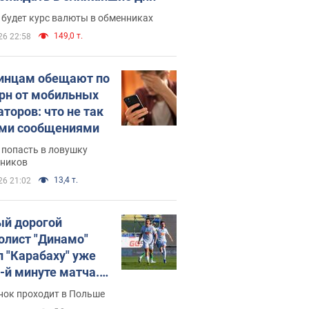
 будет курс валюты в обменниках
149,0 т.
26 22:58
инцам обещают по
грн от мобильных
аторов: что не так
ими сообщениями
 попасть в ловушку
ников
13,4 т.
26 21:02
й дорогой
олист "Динамо"
л "Карабаху" уже
0-й минуте матча.
о
нок проходит в Польше