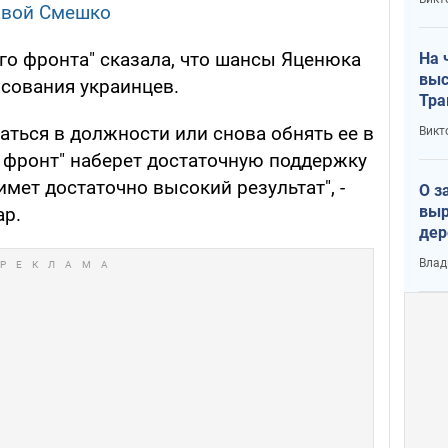
лог
лавой Смешко
го фронта" сказала, что шансы Яценюка
На 
выс
осования украинцев.
Тра
ться в должности или снова обнять ее в
Викт
й фронт" наберет достаточную поддержку
имет достаточно высокий результат", -
О з
выр
ар.
дер
что
Влад
Тер