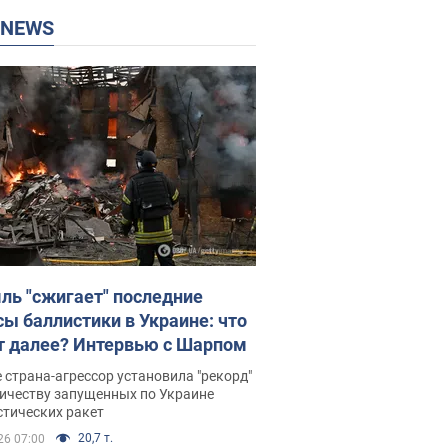
P NEWS
ль "сжигает" последние
сы баллистики в Украине: что
т далее? Интервью с Шарпом
 страна-агрессор установила "рекорд"
личеству запущенных по Украине
стических ракет
20,7 т.
26 07:00