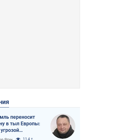
ения
мль переносит
ну в тыл Европы:
 угрозой
тическая
11,4 т.
ор Ягун