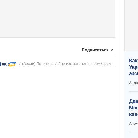
Подписаться
Как
(Архив) Политика
Яценюк останется премьером ...
Укр
экс
неф
Андр
Два
Маг
кал
Алек