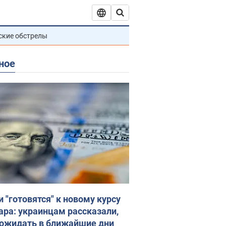
ские обстрелы
ное
и "готовятся" к новому курсу
ара: украинцам рассказали,
 ожидать в ближайшие дни