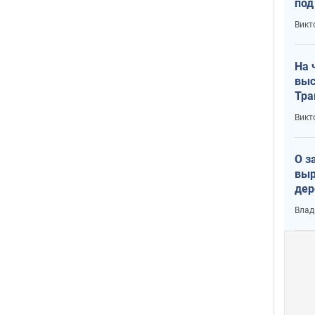
под
кри
Викт
лог
На 
выс
Тра
Викт
О з
выр
дер
что
Влад
Тер