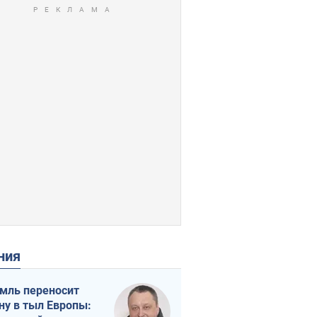
ения
мль переносит
ну в тыл Европы: