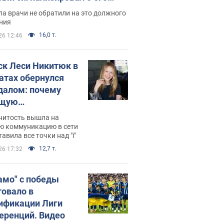
ессивном" раке
а врачи не обратили на это должного
ния
16,0 т.
26 12:46
ск Леси Никитюк в
атах обернулся
далом: почему
ущую
раведливо
нитость вышла на
йтили
ю коммуникацию в сети
тавила все точки над "i"
12,7 т.
26 17:32
амо" с победы
товало в
ификации Лиги
еренций. Видео