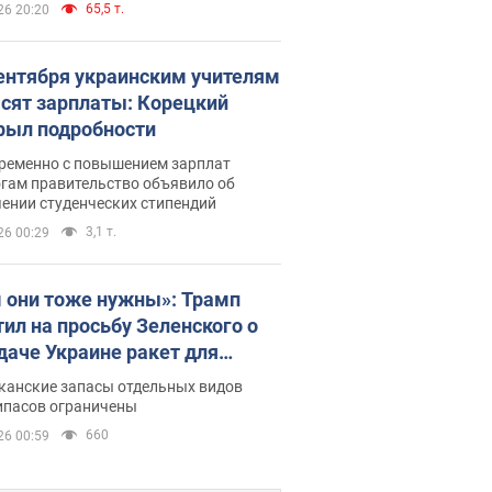
65,5 т.
26 20:20
сентября украинским учителям
сят зарплаты: Корецкий
рыл подробности
ременно с повышением зарплат
огам правительство объявило об
ении студенческих стипендий
3,1 т.
26 00:29
 они тоже нужны»: Трамп
тил на просьбу Зеленского о
даче Украине ракет для
ot
канские запасы отдельных видов
ипасов ограничены
660
26 00:59