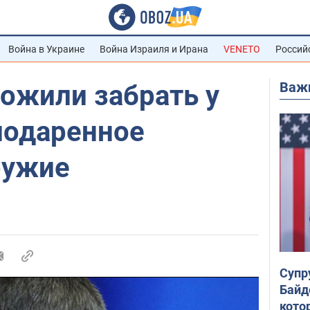
Война в Украине
Война Израиля и Ирана
VENETO
Россий
Важ
ожили забрать у
подаренное
ружие
Супр
Байд
кото