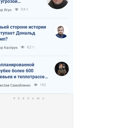
 угрозой
тическая
9,9 т.
ор Ягун
истика
чьей стороне истории
тупает Дональд
мп?
8,2 т.
ор Каспрук
апланированной
убке более 600
евьев и теплотрассе:
 происходит на
162
ислав Самойленко
емках в Киеве