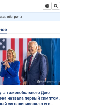
ские обстрелы
ное
уга тяжелобольного Джо
ена назвала первый симптом,
рый сигнализировал о его