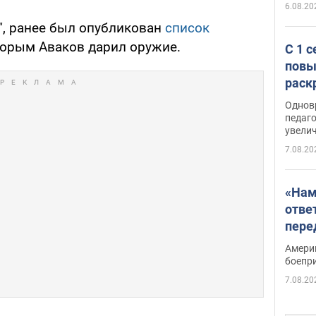
6.08.20
", ранее был опубликован
список
торым Аваков дарил оружие.
С 1 
повы
раск
Однов
педаг
увелич
7.08.20
«Нам
отве
пере
Patri
Амери
боепр
7.08.20