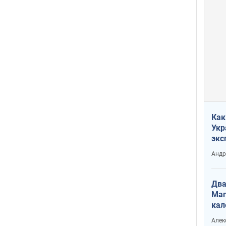
Как
Укр
экс
неф
Андр
Два
Маг
кал
Алек