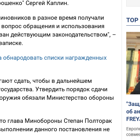
рошенко" Сергей Каплин.
чиновников в разное время получали
TO
м вопрос обращения и использования
ован действующим законодательством", –
записке.
а обнародовать списки награжденных
гают сдать, чтобы в дальнейшем
осударства. Утвердить порядок сдачи
 оружия обязали Министерство обороны
"Защ
об а
FREY
что глава Минобороны Степан Полторак
подд
 выполнении данного постановления не
Европ
совме