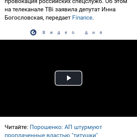
провокация российских спецслужб. Об этом
на телеканале ТВi заявила депутат Инна
Богословская, передает
Finance
.
Видео дня
Play Video
Читайте:
Порошенко: АП штурмуют
проплаченные властью "титушки"