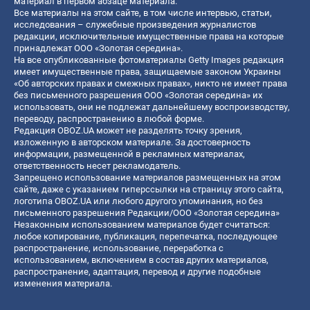
материал в первом абзаце материала.
Все материалы на этом сайте, в том числе интервью, статьи,
исследования – служебные произведения журналистов
редакции, исключительные имущественные права на которые
принадлежат ООО «Золотая середина».
На все опубликованные фотоматериалы Getty Images редакция
имеет имущественные права, защищаемые законом Украины
«Об авторских правах и смежных правах», никто не имеет права
без письменного разрешения ООО «Золотая середина» их
использовать, они не подлежат дальнейшему воспроизводству,
переводу, распространению в любой форме.
Редакция OBOZ.UA может не разделять точку зрения,
изложенную в авторском материале. За достоверность
информации, размещенной в рекламных материалах,
ответственность несет рекламодатель.
Запрещено использование материалов размещенных на этом
сайте, даже с указанием гиперссылки на страницу этого сайта,
логотипа OBOZ.UA или любого другого упоминания, но без
письменного разрешения Редакции/ООО «Золотая середина»
Незаконным использованием материалов будет считаться:
любое копирование, публикация, перепечатка, последующее
распространение, использование, переработка с
использованием, включением в состав других материалов,
распространение, адаптация, перевод и другие подобные
изменения материала.