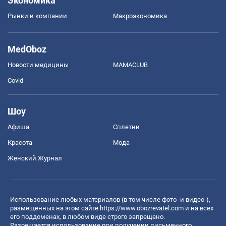
Экономика
Рынки и компании
Mакроэкономика
MedOboz
Новости медицины
MAMACLUB
Covid
Шоу
Афиша
Сплетни
Красота
Мода
Женский Журнал
Использование любых материалов (в том числе фото- и видео-),
размещенных на этом сайте
https://www.obozrevatel.com
и на всех
его поддоменах, в любом виде строго запрещено.
Разрешается использование при получении письменного