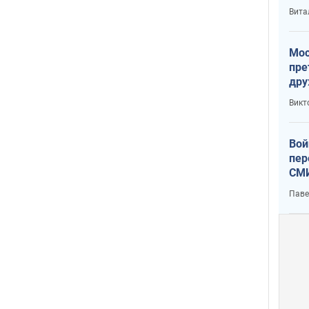
с У
Вита
Мос
пре
дру
зав
Викт
Кит
Вой
пер
СМИ
You
Паве