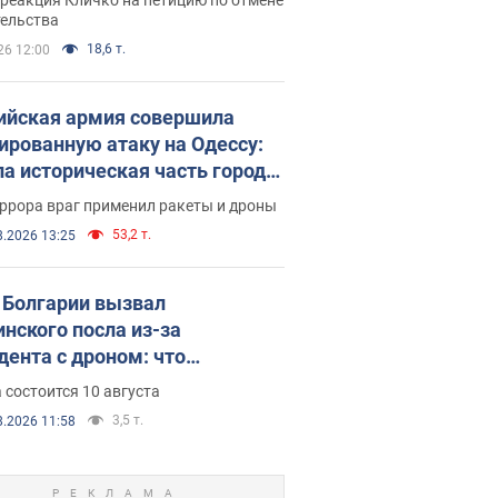
скреба "московского
тельства
ющего"
18,6 т.
26 12:00
ийская армия совершила
ированную атаку на Одессу:
ла историческая часть города,
 пострадавшие. Фото и видео
ррора враг применил ракеты и дроны
53,2 т.
8.2026 13:25
Болгарии вызвал
инского посла из-за
дента с дроном: что
зошло
 состоится 10 августа
3,5 т.
8.2026 11:58