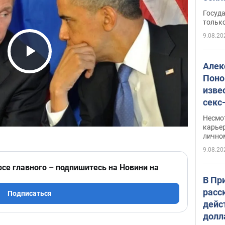
этом
Госуд
только
9.08.20
Play Video
Алек
Поно
изве
секс
как 
Несмо
карьер
лично
9.08.20
рсе главного – подпишитесь на Новини на
В Пр
расс
Подписаться
дейс
долл