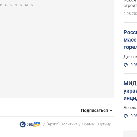
небо
строи
веру
9.08.20
Росс
масс
горе
есть
Для те
9.0
МИД 
укра
инци
прои
Беседа
Подписаться
9.0
(Архив) Политика
Обама – Путину:...