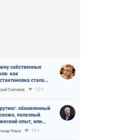
лену собственных
ов: как
стантиновка стала
вной идеологической
1,2 т.
рий Снегирев
ушкой для российских
упантов
рутинг: обновленный
похоже, полезный
жеский опыт, или
лектика
1,3 т.
сандр Кирш
бовательной трусости