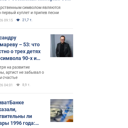
 не рассказывают в школе
арственным символом являются
 первый куплет и припев песни
21,7 т.
26 09:15
сандру
мареву – 53: что
стно о трех детях
-символа 90-х и
они выглядят
тря на развитие
ы, артист не забывал о
м счастье
8,9 т.
26 04:01
иватБанке
казали,
твительны ли
ары 1996 года: