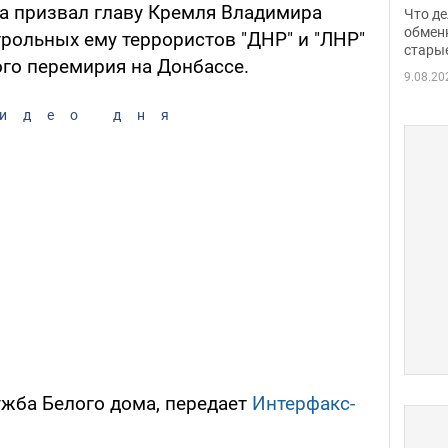
прин
а призвал главу Кремля Владимира
Что де
обме
обмен
трольных ему террористов "ДНР" и "ЛНР"
стары
таки
ого перемирия на Донбассе.
9.08.20
идео дня
ужба Белого дома, передает
Интерфакс-