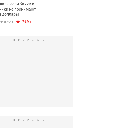
имают ли
лать, если банки и
нники и банки
ники не принимают
е доллары
е купюры
79,9 т.
26 02:20