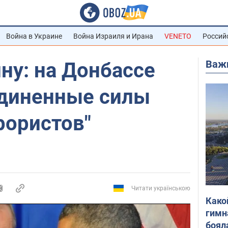
Война в Украине
Война Израиля и Ирана
VENETO
Россий
Важ
ну: на Донбассе
диненные силы
рористов"
Читати українською
Како
гимн
боял