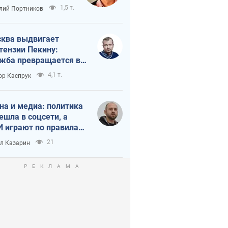
краиной
1,5 т.
лий Портников
ква выдвигает
тензии Пекину:
жба превращается в
исимость России от
4,1 т.
ор Каспрук
ая
на и медиа: политика
ешла в соцсети, а
 играют по правилам
Tube
21
л Казарин