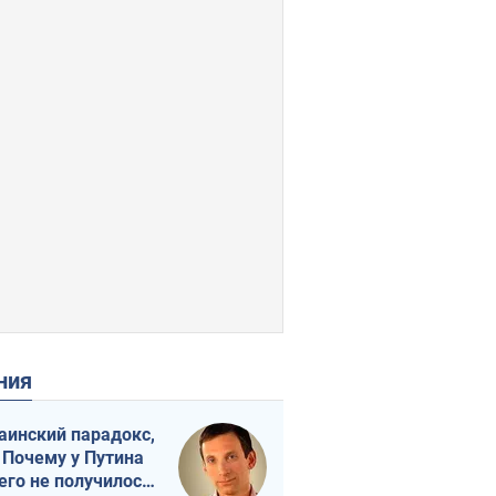
ения
аинский парадокс,
 Почему у Путина
его не получилось