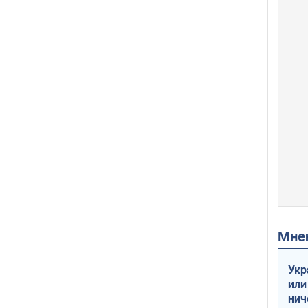
Мн
Укр
или
нич