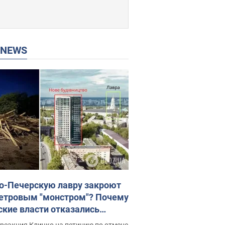
P NEWS
о-Печерскую лавру закроют
етровым "монстром"? Почему
ские власти отказались
новить строительство
реакция Кличко на петицию по отмене