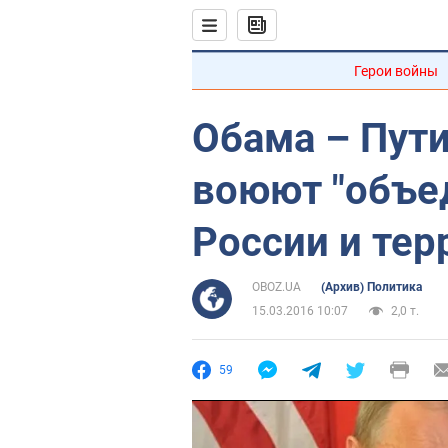
Герои войны
Обама – Пути
воюют "объе
России и тер
OBOZ.UA
(Архив) Политика
15.03.2016 10:07
2,0 т.
59