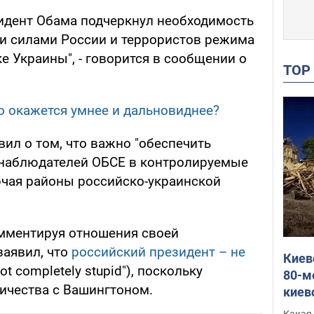
идент Обама подчеркнул необходимость
 силами России и террористов режима
е Украины", - говорится в сообщении о
TO
то окажется умнее и дальновиднее?
вил о том, что важно "обеспечить
 наблюдателей ОБСЕ в контролируемые
чая районы российско-украинской
мментируя отношения своей
заявил, что
российский президент – не
Киев
ot completely stupid"), поскольку
80-м
ичества с Вашингтоном.
киев
оста
Какая 