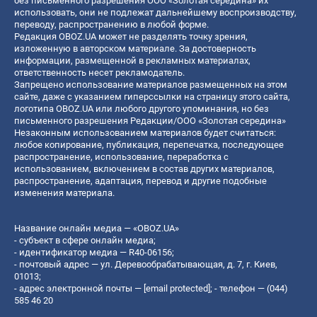
без письменного разрешения ООО «Золотая середина» их
использовать, они не подлежат дальнейшему воспроизводству,
переводу, распространению в любой форме.
Редакция OBOZ.UA может не разделять точку зрения,
изложенную в авторском материале. За достоверность
информации, размещенной в рекламных материалах,
ответственность несет рекламодатель.
Запрещено использование материалов размещенных на этом
сайте, даже с указанием гиперссылки на страницу этого сайта,
логотипа OBOZ.UA или любого другого упоминания, но без
письменного разрешения Редакции/ООО «Золотая середина»
Незаконным использованием материалов будет считаться:
любое копирование, публикация, перепечатка, последующее
распространение, использование, переработка с
использованием, включением в состав других материалов,
распространение, адаптация, перевод и другие подобные
изменения материала.
Название онлайн медиа — «OBOZ.UA»
- субъект в сфере онлайн медиа;
- идентификатор медиа — R40-06156;
- почтовый адрес — ул. Деревообрабатывающая, д. 7, г. Киев,
01013;
- адрес электронной почты —
[email protected]
; - телефон — (044)
585 46 20