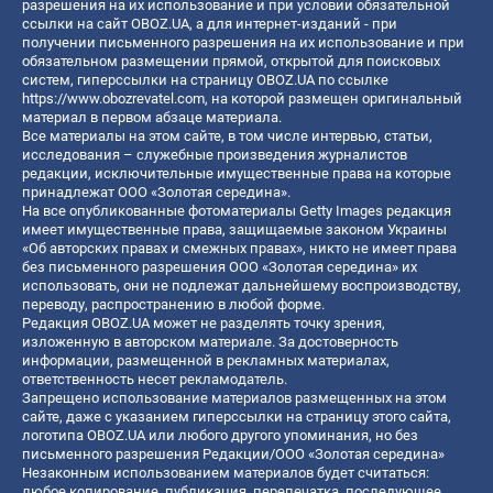
разрешения на их использование и при условии обязательной
ссылки на сайт OBOZ.UA, а для интернет-изданий - при
получении письменного разрешения на их использование и при
обязательном размещении прямой, открытой для поисковых
систем, гиперссылки на страницу OBOZ.UA по ссылке
https://www.obozrevatel.com
, на которой размещен оригинальный
материал в первом абзаце материала.
Все материалы на этом сайте, в том числе интервью, статьи,
исследования – служебные произведения журналистов
редакции, исключительные имущественные права на которые
принадлежат ООО «Золотая середина».
На все опубликованные фотоматериалы Getty Images редакция
имеет имущественные права, защищаемые законом Украины
«Об авторских правах и смежных правах», никто не имеет права
без письменного разрешения ООО «Золотая середина» их
использовать, они не подлежат дальнейшему воспроизводству,
переводу, распространению в любой форме.
Редакция OBOZ.UA может не разделять точку зрения,
изложенную в авторском материале. За достоверность
информации, размещенной в рекламных материалах,
ответственность несет рекламодатель.
Запрещено использование материалов размещенных на этом
сайте, даже с указанием гиперссылки на страницу этого сайта,
логотипа OBOZ.UA или любого другого упоминания, но без
письменного разрешения Редакции/ООО «Золотая середина»
Незаконным использованием материалов будет считаться:
любое копирование, публикация, перепечатка, последующее