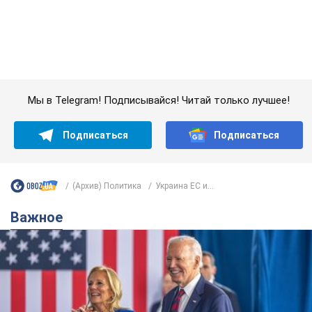
Супруга тяжелобольного Джо Байдена
назвала первый симптом, который
сигнализировал о его "агрессивном" раке
Сначала врачи не обратили на это должного внимания
6.08.2026 12:46
15,3 т.
Отпуск Леси Никитюк в Карпатах
обернулся скандалом: почему
ведущую несправедливо захейтили