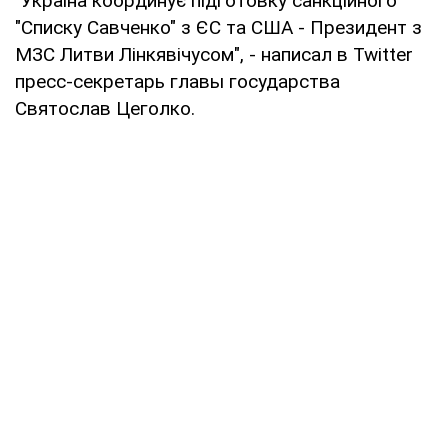
"Україна координує підготовку санкційного
"Списку Савченко" з ЄС та США - Президент з
МЗС Литви Лінкявічусом", - написал в Twitter
пресс-секретарь главы государства
Святослав Цеголко.