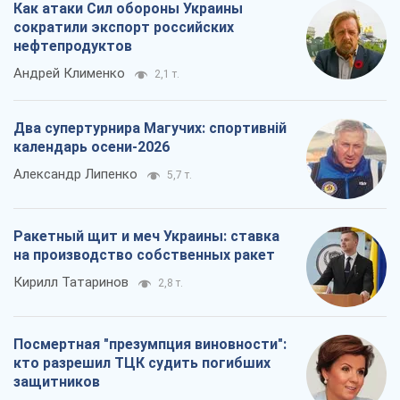
Посмертная "презумпция виновности":
кто разрешил ТЦК судить погибших
защитников
Марина Ставнійчук
6,4 т.
Все мнения
О компании
Команда
Правовая информация
Политика
конфиденциальности
Реклама на сайте
Документы
Редакционная политика
Журналисты OBOZ.UA на месте
событий