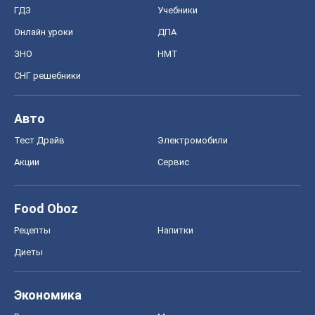
Экономика
Рынки и компании
Mакроэкономика
MedOboz
Новости медицины
MAMACLUB
Шоу
Афиша
Сплетни
Красота
Мода
Женский Журнал