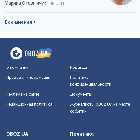
OBOZ.UA
Политика
Мир
Расследования
Блоги
Общество
Регионы Украины
Киев
Харьков
Запорожье
Днепр
Черкассы
Спорт
Футбол
Баскетбол
Хоккей
Бокс