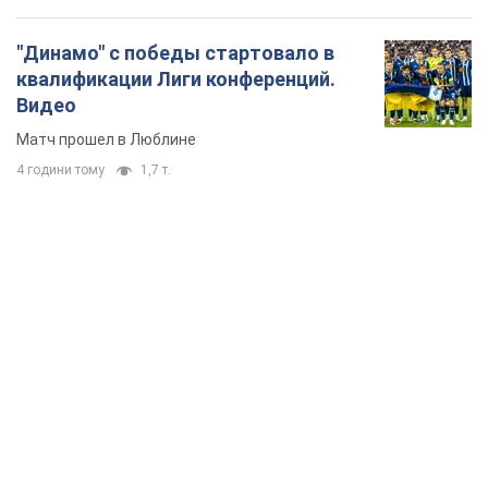
TOP NEWS
"Защита нашей жизни": Зеленский об
антибаллистической системе FREYJA,