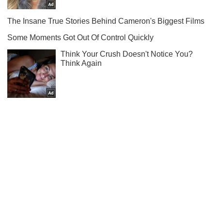
Мы в Telegram! Подписывайся! Читай только лучшее!
Подписаться
Подписаться
(Архив) Политика
Украина ЕС и...
Важное