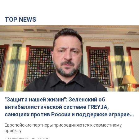
санкциях против России и поддержке аграриев.
Видео
Европейские партнеры присоединяются к совместному
проекту
5 годин тому
56,3 т.
С 1 сентября украинским учителям повысят
зарплаты: Корецкий раскрыл подробности
Одновременно с повышением зарплат педагогам
правительство объявило об увеличении студенческих
стипендий
годину тому
813
«Нам они тоже нужны»: Трамп ответил на
просьбу Зеленского о передаче Украине ракет
для Patriot
Американские запасы отдельных видов боеприпасов
ограничены