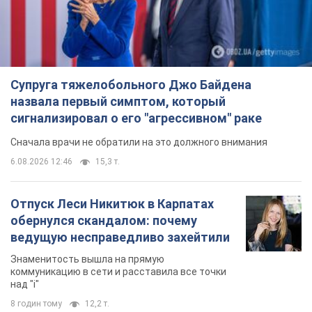
Знаменитость вышла на прямую
коммуникацию в сети и расставила все точки
над "i"
8 годин тому
12,2 т.
"Динамо" с победы стартовало в
квалификации Лиги конференций.
Видео
Матч прошел в Люблине
4 години тому
1,7 т.