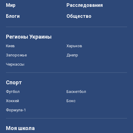
Формула-1
Моя школа
ГДЗ
Учебники
Онлайн уроки
ДПА
ЗНО
НМТ
СНГ решебники
Авто
Тест Драйв
Электромобили
Акции
Сервис
Food Oboz
Рецепты
Напитки
Диеты