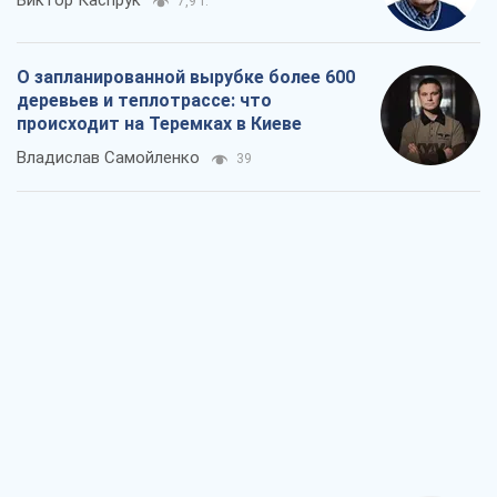
Как атаки Сил обороны Украины
сократили экспорт российских
нефтепродуктов
Андрей Клименко
2,1 т.
Два супертурнира Магучих: спортивній
календарь осени-2026
Александр Липенко
5,7 т.
Ракетный щит и меч Украины: ставка
на производство собственных ракет
Кирилл Татаринов
2,8 т.