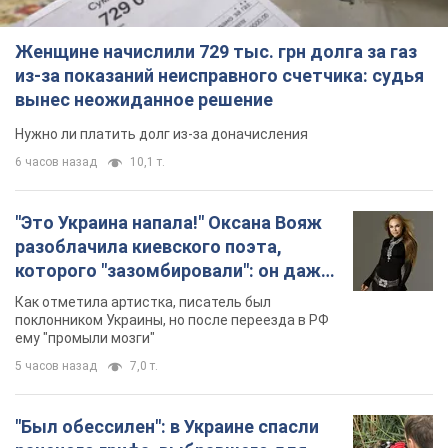
Женщине начислили 729 тыс. грн долга за газ
из-за показаний неисправного счетчика: судья
вынес неожиданное решение
Нужно ли платить долг из-за доначисления
6 часов назад
10,1 т.
"Это Украина напала!" Оксана Вояж
разоблачила киевского поэта,
которого "зазомбировали": он даже
русского не знал, а теперь хочет
Как отметила артистка, писатель был
геноцида украинцев
поклонником Украины, но после переезда в РФ
ему "промыли мозги"
5 часов назад
7,0 т.
"Был обессилен": в Украине спасли