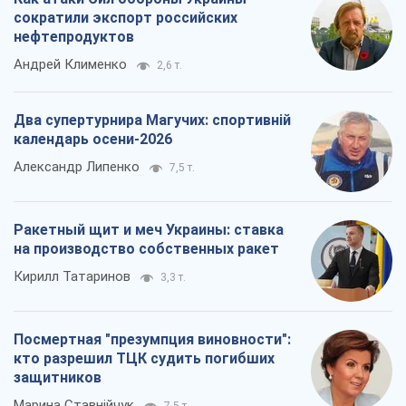
сократили экспорт российских
нефтепродуктов
Андрей Клименко
2,6 т.
Два супертурнира Магучих: спортивній
календарь осени-2026
Александр Липенко
7,5 т.
Ракетный щит и меч Украины: ставка
на производство собственных ракет
Кирилл Татаринов
3,3 т.
Посмертная "презумпция виновности":
кто разрешил ТЦК судить погибших
защитников
Марина Ставнійчук