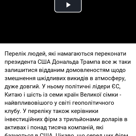
Play Video
Перелік людей, які намагаються переконати
президента США Дональда Трампа все ж таки
залишитися відданим домовленостям щодо
змешнення шкідливих викидів в атмосферу,
дуже довгий. У ньому політичні лідери ЄС,
Китаю і шість із семи країн Великої сімки -
найвпливовішого у світі геополітичного
клубу. У переліку також керівники
інвестиційних фірм з трильйонами доларів в
активах і понад тисяча компаній, які
базуються в США. Цікаво, що серед цих фірм