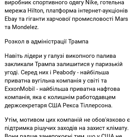
виробник спортивного одягу Nike, готельна
мережа Hilton, платформа інтернет-аукціонів
Ebay та гіганти харчової промисловості Mars
та Mondelez.
Розкол в адміністрації Трампа
Навіть лідери у галузі викопного палива
закликали Трампа залишитися у паризькій
угоді. Серед них і Peabody - найбільша
приватна вугільна компанія у світі та
ExxonMobil - найбільша приватна нафтова
компанія, яка є колишнім работодавцем
держсекретаря США Рекса Тіллерсона.
Утім, мотивом цих компаній не обов'язково є
підтримка рішучих заходів на захист клімату.
Вони радше занепокоєні тим, що у США не