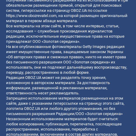
получении письменного разрешения на их использование и при
обязательном размещении прямой, открытой для поисковых
систем, гиперссылки на страницу OBOZ.UA по ссылке
https://www.obozrevatel.com
, на которой размещен оригинальный
материал в первом абзаце материала.
Все материалы на этом сайте, в том числе интервью, статьи,
исследования – служебные произведения журналистов
редакции, исключительные имущественные права на которые
принадлежат ООО «Золотая середина».
На все опубликованные фотоматериалы Getty Images редакция
имеет имущественные права, защищаемые законом Украины
«Об авторских правах и смежных правах», никто не имеет права
без письменного разрешения ООО «Золотая середина» их
использовать, они не подлежат дальнейшему воспроизводству,
переводу, распространению в любой форме.
Редакция OBOZ.UA может не разделять точку зрения,
изложенную в авторском материале. За достоверность
информации, размещенной в рекламных материалах,
ответственность несет рекламодатель.
Запрещено использование материалов размещенных на этом
сайте, даже с указанием гиперссылки на страницу этого сайта,
логотипа OBOZ.UA или любого другого упоминания, но без
письменного разрешения Редакции/ООО «Золотая середина»
Незаконным использованием материалов будет считаться:
любое копирование, публикация, перепечатка, последующее
распространение, использование, переработка с
использованием, включением в состав других материалов,