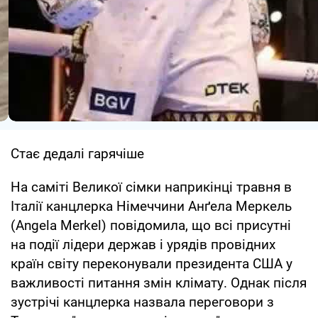
Стає дедалі гарячіше
На саміті Великої сімки наприкінці травня в
Італії канцлерка Німеччини Анґела Меркель
(Angela Merkel) повідомила, що всі присутні
на події лідери держав і урядів провідних
країн світу переконували президента США у
важливості питання змін клімату. Однак після
зустрічі канцлерка назвала переговори з