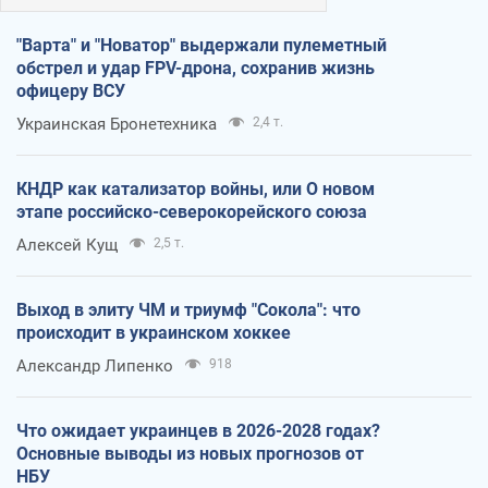
"Варта" и "Новатор" выдержали пулеметный
обстрел и удар FPV-дрона, сохранив жизнь
офицеру ВСУ
Украинская Бронетехника
2,4 т.
КНДР как катализатор войны, или О новом
этапе российско-северокорейского союза
Алексей Кущ
2,5 т.
Выход в элиту ЧМ и триумф "Сокола": что
происходит в украинском хоккее
Александр Липенко
918
Что ожидает украинцев в 2026-2028 годах?
Основные выводы из новых прогнозов от
НБУ