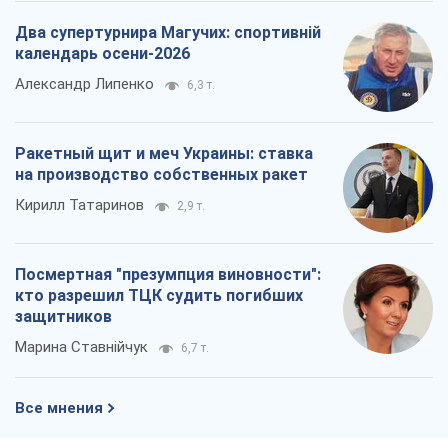
Два супертурнира Магучих: спортивній
календарь осени-2026
Александр Липенко
6,3 т.
Ракетный щит и меч Украины: ставка
на производство собственных ракет
Кирилл Татаринов
2,9 т.
Посмертная "презумпция виновности":
кто разрешил ТЦК судить погибших
защитников
Марина Ставнійчук
6,7 т.
Все мнения