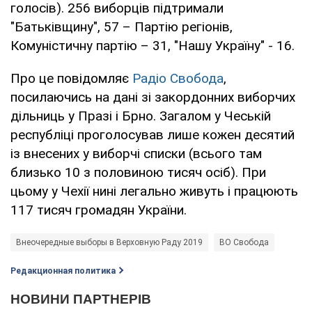
голосів). 256 виборців підтримали
"Батьківщину", 57 – Партію регіонів,
Комуністичну партію – 31, "Нашу Україну" - 16.
Про це повідомляє
Радіо Свобода
,
посилаючись на дані зі закордонних виборчих
дільниць у Празі і Брно. Загалом у Чеській
республіці проголосував лише кожен десятий
із внесених у виборчі списки (всього там
близько 10 з половиною тисяч осіб). При
цьому у Чехії нині легально живуть і працюють
117 тисяч громадян України.
Внеочередные выборы в Верховную Раду 2019
ВО Свобода
Редакционная политика