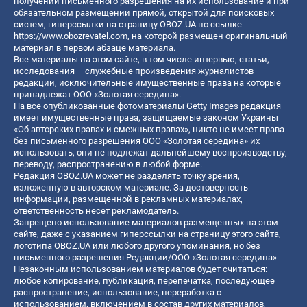
получении письменного разрешения на их использование и при
обязательном размещении прямой, открытой для поисковых
систем, гиперссылки на страницу OBOZ.UA по ссылке
https://www.obozrevatel.com
, на которой размещен оригинальный
материал в первом абзаце материала.
Все материалы на этом сайте, в том числе интервью, статьи,
исследования – служебные произведения журналистов
редакции, исключительные имущественные права на которые
принадлежат ООО «Золотая середина».
На все опубликованные фотоматериалы Getty Images редакция
имеет имущественные права, защищаемые законом Украины
«Об авторских правах и смежных правах», никто не имеет права
без письменного разрешения ООО «Золотая середина» их
использовать, они не подлежат дальнейшему воспроизводству,
переводу, распространению в любой форме.
Редакция OBOZ.UA может не разделять точку зрения,
изложенную в авторском материале. За достоверность
информации, размещенной в рекламных материалах,
ответственность несет рекламодатель.
Запрещено использование материалов размещенных на этом
сайте, даже с указанием гиперссылки на страницу этого сайта,
логотипа OBOZ.UA или любого другого упоминания, но без
письменного разрешения Редакции/ООО «Золотая середина»
Незаконным использованием материалов будет считаться:
любое копирование, публикация, перепечатка, последующее
распространение, использование, переработка с
использованием, включением в состав других материалов,