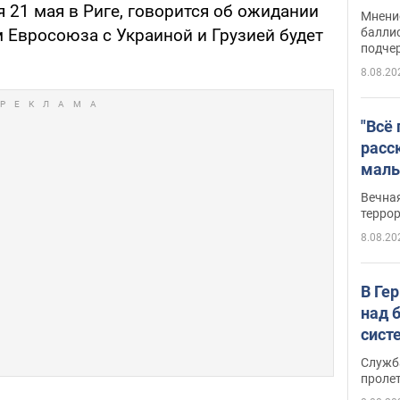
Укра
 21 мая в Риге, говорится об ожидании
Мнение
баллис
 Евросоюза с Украиной и Грузией будет
подче
8.08.20
"Всё
расс
маль
резу
Вечна
обла
терро
8.08.20
В Ге
над 
сист
Служб
проле