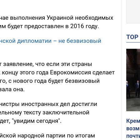
учае выполнения Украиной необходимых
м будет предоставлен в 2016 году.
TO
инской дипломатии – не безвизовый
т заявление, что если эти страны
к концу этого года Еврокомиссия сделает
го, с нового года будет безвизовый
зала она.
нистры иностранных дел достигли
ельному тексту заключительной
дет, "увидим сегодня".
Крем
возм
йской народной партии по итогам
почт