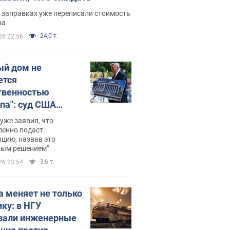
 заправках уже переписали стоимость
ва
24,0 т.
26 22:56
ый дом не
ется
твенностью
па": суд США
становил
уже заявил, что
ительство
ленно подаст
цию, назвав это
ного зала
ным решением"
мостью 400 млн
3,6 т.
26 23:54
аров
а меняет не только
ику: в НГУ
зали инженерные