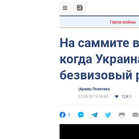
Герои войны
На саммите в
когда Украин
безвизовый 
(Архив) Политика
22.05.2015 09:46
12,4 т.
0