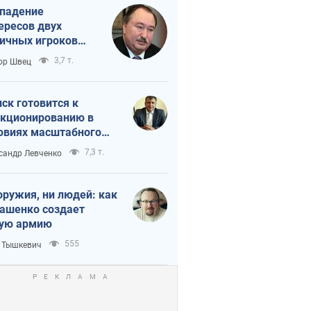
падение
ересов двух
ичных игроков
 тайный план
3,7 т.
ор Швец
мпа и Путина?
ск готовится к
кционированию в
овиях масштабного
нного кризиса
7,3 т.
сандр Левченко
оружия, ни людей: как
ашенко создает
ую армию
555
 Тышкевич