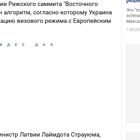
реше
ии Рижского саммита "Восточного
росс
Это "
н алгоритм, согласно которому Украина
дрон
эстети
зацию визового режима с Европейским
Макса
7.08.20
идео дня
инистр Латвии Лаймдота Страуюма,