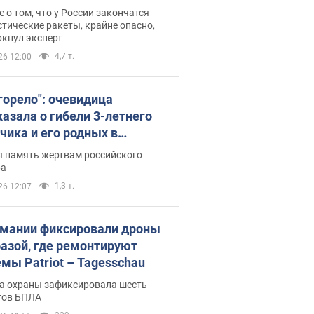
ине? Интервью с Мельником
 о том, что у России закончатся
тические ракеты, крайне опасно,
ркнул эксперт
4,7 т.
26 12:00
 горело": очевидица
казала о гибели 3-летнего
чика и его родных в
льтате атаки РФ на Киевскую
я память жертвам российского
сть. Видео и фото
ра
1,3 т.
26 12:07
рмании фиксировали дроны
базой, где ремонтируют
емы Patriot – Tagesschau
а охраны зафиксировала шесть
тов БПЛА