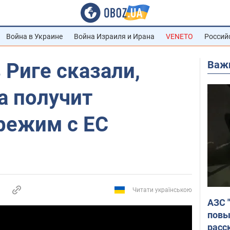
Война в Украине
Война Израиля и Ирана
VENETO
Россий
Важ
 Риге сказали,
а получит
режим с ЕС
Читати українською
АЗС 
повы
расс