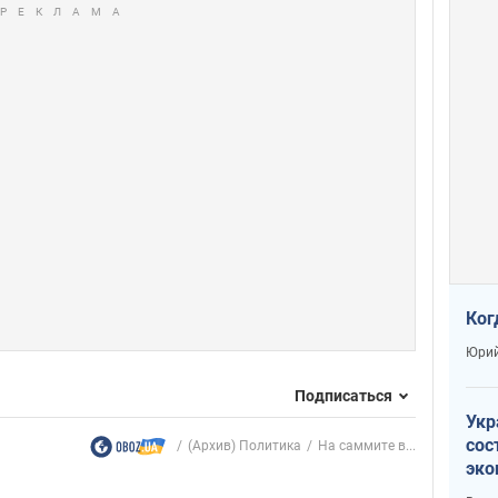
Ког
Юрий
Подписаться
Укр
сос
(Архив) Политика
На саммите в...
эко
Ест