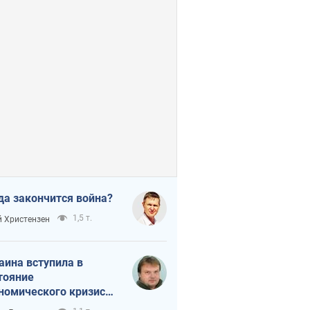
да закончится война?
1,5 т.
 Христензен
аина вступила в
тояние
номического кризиса.
ь ли свет в конце