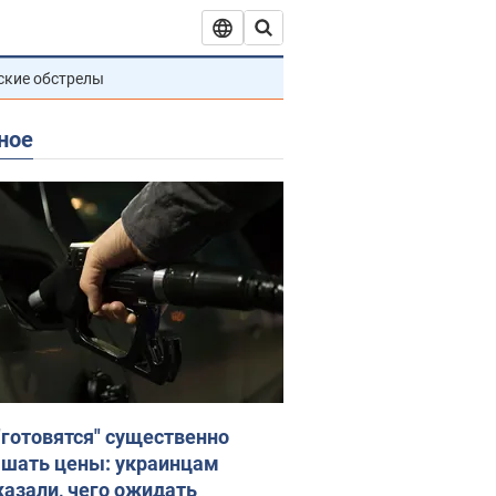
ские обстрелы
ное
"готовятся" существенно
шать цены: украинцам
казали, чего ожидать