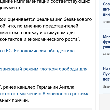
оценке имплементации соответствующих
Сов
 документе.
инт
цин
кой оценивается реализация безвизового
или
Викт
Тра
й, что, по мнению представителей
гументом в пользу и стимулом для
Мин
контактов и экономического роста".
фун
усл
 с ЕС: Еврокомиссия обнадежила
вое
Алек
езвизовый режим глотком свободы для
Ни 
Лук
нов
, ранее канцлер Германии Ангела
Игар
 готов к смягчению безвизового режима
вных причин.