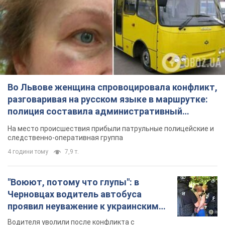
Во Львове женщина спровоцировала конфликт,
разговаривая на русском языке в маршрутке:
полиция составила административный
протокол. Видео
На место происшествия прибыли патрульные полицейские и
следственно-оперативная группа
4 години тому
7,9 т.
"Воюют, потому что глупы": в
Черновцах водитель автобуса
проявил неуважение к украинским
военным и поплатился за это.
Водителя уволили после конфликта с