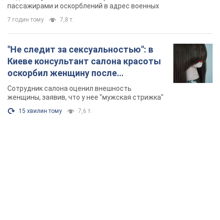
Видео
пассажирами и оскорблений в адрес военных
7 годин тому
7,8 т.
"Не следит за сексуальностью": в
Киеве консультант салона красоты
оскорбил женщину после
химиотерапии, разгорелся скандал.
Сотрудник салона оценил внешность
Фото
женщины, заявив, что у нее "мужская стрижка"
15 хвилин тому
7,6 т.