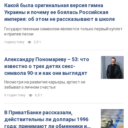
Александру Пономареву – 53: что
известно о трех детях секс-
символа 90-х и как они выглядят
Несмотря на развитие карьеры, артист не
забывал о личном счастье
6 годин тому
6,8 т.
В ПриватБанке рассказали,
действительны ли доллары 1996
года: принимают ли обменники и
банки такие купюры
Что делать, если банки и обменники не
принимают старые доллары
8 годин тому
59,1 т.