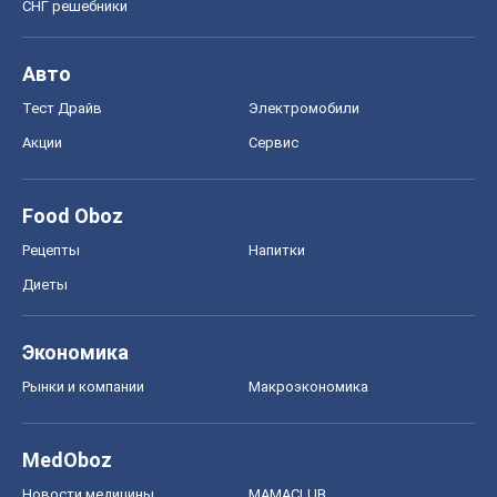
Рецепты
Напитки
Диеты
Экономика
Рынки и компании
Mакроэкономика
MedOboz
Новости медицины
MAMACLUB
Шоу
Афиша
Сплетни
Красота
Мода
Женский Журнал