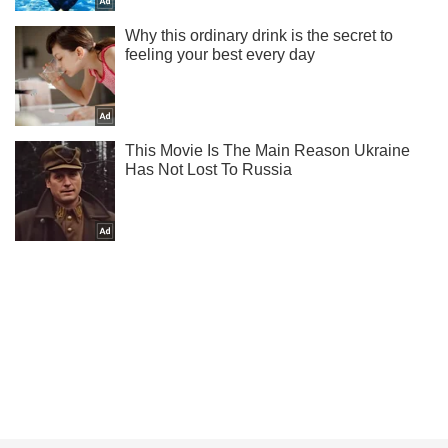
Подпишись на Telegram-канал и посмотри, что будет
дальше!
Подписаться
Подписаться
(Архив) Политика
Не надейтесь на...