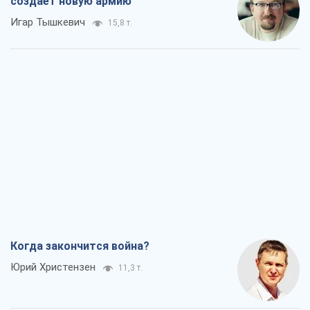
Когда закончится война?
Юрий Христензен
11,3 т.
Украина вступила в состояние
экономического кризиса. Есть ли свет
в конце туннеля?
Вадим Денисенко
9,1 т.
Чей будет Крым, тот и победит (NSJ), а
украинских футбольных чиновников