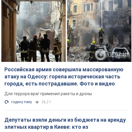
Российская армия совершила массированную
атаку на Одессу: горела историческая часть
города, есть пострадавшие. Фото и видео
Для террора враг применил ракеты и дроны
годину тому
26,2 т.
Депутаты взяли деньги из бюджета на аренду
элитных квартир в Киеве: кто из
парламентариев просил средства и где
поселился
Как работает особая социальная гарантия и кто ею
пользуется
3 години тому
48,8 т.
Российская армия обстреляла два соседних
многоэтажных дома в Харькове: двое
погибших, более 20 пострадавших