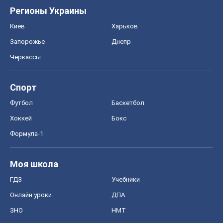
Футбол
Баскетбол
Хоккей
Бокс
Формула-1
Моя школа
ГДЗ
Учебники
Онлайн уроки
ДПА
ЗНО
НМТ
СНГ решебники
Авто
Тест Драйв
Электромобили
Акции
Сервис
Food Oboz