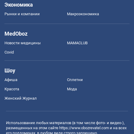
Экономика
Рынки и компании
Mакроэкономика
MedOboz
Новости медицины
MAMACLUB
Covid
Шоу
Афиша
Сплетни
Красота
Мода
Женский Журнал
Использование любых материалов (в том числе фото- и видео-),
размещенных на этом сайте
https://www.obozrevatel.com
и на всех
его поддоменах, в любом виде строго запрещено.