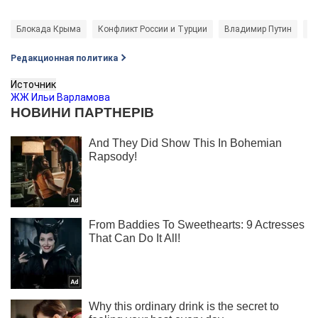
Блокада Крыма
Конфликт России и Турции
Владимир Путин
Р
Редакционная политика
Источник
ЖЖ Ильи Варламова