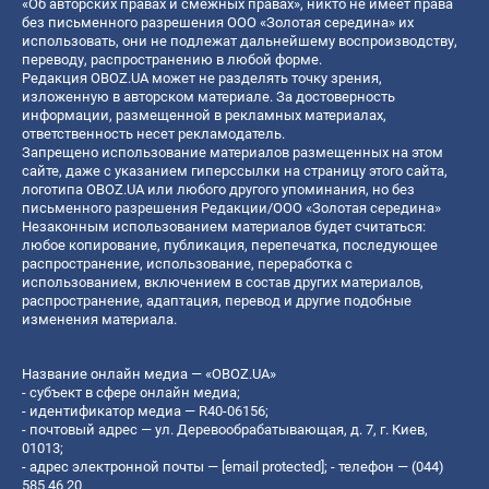
«Об авторских правах и смежных правах», никто не имеет права
без письменного разрешения ООО «Золотая середина» их
использовать, они не подлежат дальнейшему воспроизводству,
переводу, распространению в любой форме.
Редакция OBOZ.UA может не разделять точку зрения,
изложенную в авторском материале. За достоверность
информации, размещенной в рекламных материалах,
ответственность несет рекламодатель.
Запрещено использование материалов размещенных на этом
сайте, даже с указанием гиперссылки на страницу этого сайта,
логотипа OBOZ.UA или любого другого упоминания, но без
письменного разрешения Редакции/ООО «Золотая середина»
Незаконным использованием материалов будет считаться:
любое копирование, публикация, перепечатка, последующее
распространение, использование, переработка с
использованием, включением в состав других материалов,
распространение, адаптация, перевод и другие подобные
изменения материала.
Название онлайн медиа — «OBOZ.UA»
- субъект в сфере онлайн медиа;
- идентификатор медиа — R40-06156;
- почтовый адрес — ул. Деревообрабатывающая, д. 7, г. Киев,
01013;
- адрес электронной почты —
[email protected]
; - телефон — (044)
585 46 20