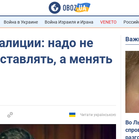
Война в Украине
Война Израиля и Ирана
VENETO
Россий
Важ
алиции: надо не
ставлять, а менять
Читати українською
Во Л
спро
разг