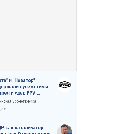
рта" и "Новатор"
ержали пулеметный
трел и удар FPV-
на, сохранив жизнь
инская Бронетехника
церу ВСУ
,7 т.
Р как катализатор
ны, или О новом этапе