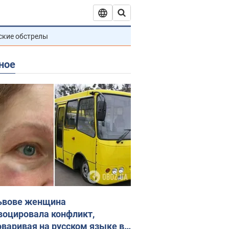
ские обстрелы
ное
ьвове женщина
воцировала конфликт,
оваривая на русском языке в