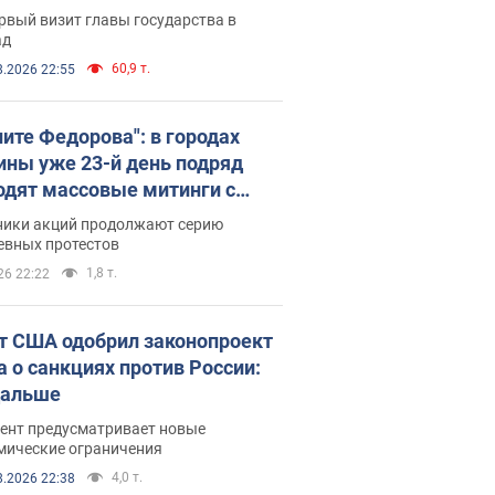
рвый визит главы государства в
ад
60,9 т.
8.2026 22:55
ните Федорова": в городах
ины уже 23-й день подряд
одят массовые митинги с
атами. Фото и видео
ники акций продолжают серию
евных протестов
1,8 т.
26 22:22
т США одобрил законопроект
а о санкциях против России:
дальше
ент предусматривает новые
мические ограничения
4,0 т.
8.2026 22:38