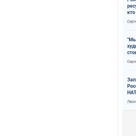
рес
кто
дик
Серг
"Мы
худ
сто
отч
Серг
рак
Зап
Рос
НАТ
Леон