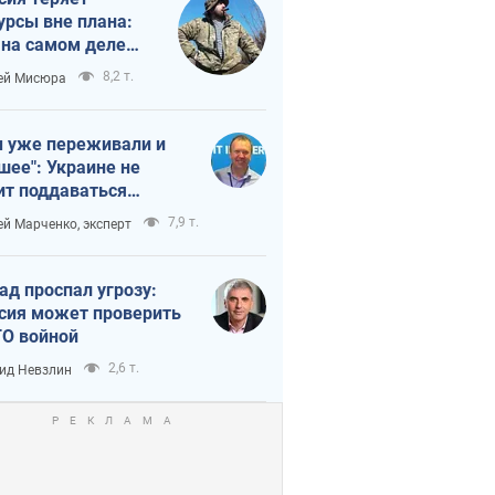
урсы вне плана:
 на самом деле
тует темп войны
8,2 т.
ей Мисюра
 уже переживали и
шее": Украине не
ит поддаваться
аянию из-за
7,9 т.
ей Марченко, эксперт
етного террора
ад проспал угрозу:
сия может проверить
О войной
2,6 т.
ид Невзлин