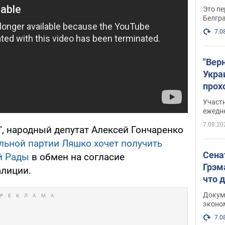
Это пе
Белгр
7.0
"Вер
Укра
прох
плак
Участ
ежедн
7.08.20
", народный депутат Алексей Гончаренко
льной партии Ляшко хочет получить
Сена
й Рады
в обмен на согласие
Грэм
алиции.
что 
Докум
эконо
7.0