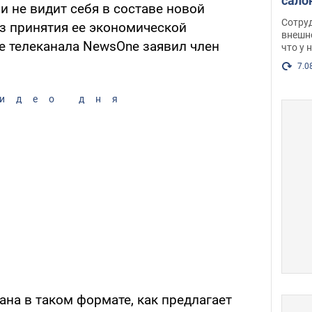
сало
 не видит себя в составе новой
оско
Сотру
з принятия ее экономической
посл
внешн
е телеканала NewsOne заявил член
что у 
разг
Фото
7.0
идео дня
на в таком формате, как предлагает