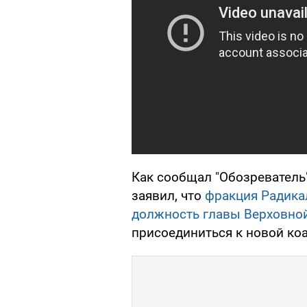
Как сообщал "Обозреватель
заявил, что
фракция Радика
должность главы Верховно
присоединиться к новой ко