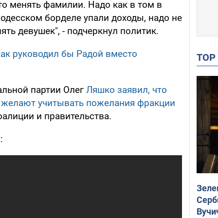
то менять фамилии. Надо как в том в
в одесском борделе упали доходы, надо не
ять девушек", - подчеркнул политик.
как руководил бы Радой вместо
TO
альной партии Олег
Ляшко заявил, что
е желают учитывать пожелания фракции
алиции и правительства.
:
Зеле
Серб
Вучи