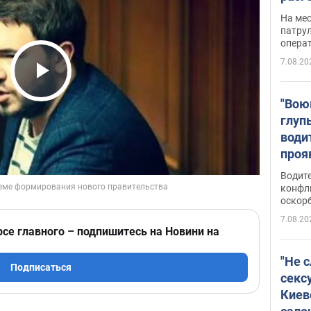
марш
На ме
адми
патрул
опера
Виде
7.08.20
Play Video
"Вою
глуп
води
проя
укра
Водите
попла
конфл
оскорб
Виде
7.08.20
рсе главного – подпишитесь на Новини на
"Не 
Подписаться
секс
Киев