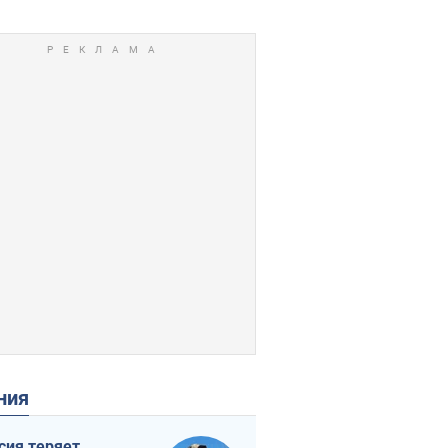
ения
сия теряет