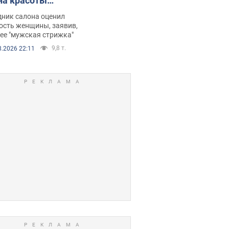
на красоты
рбил женщину
дник салона оценил
е химиотерапии,
ость женщины, заявив,
нее "мужская стрижка"
орелся скандал.
9,8 т.
8.2026 22:11