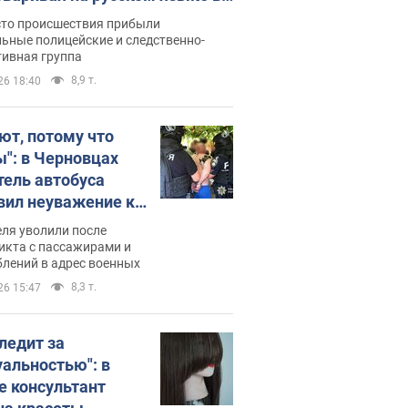
рутке: полиция составила
сто происшествия прибыли
нистративный протокол.
ьные полицейские и следственно-
тивная группа
о
8,9 т.
26 18:40
ют, потому что
ы": в Черновцах
тель автобуса
вил неуважение к
инским военным и
ля уволили после
тился за это.
икта с пассажирами и
лений в адрес военных
о
8,3 т.
26 15:47
следит за
уальностью": в
е консультант