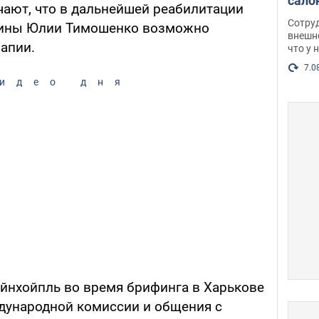
сало
ают, что в дальнейшей реабилитации
оско
Сотру
аины Юлии Тимошенко возможно
посл
внешн
апии.
что у 
разг
Фото
7.0
идео дня
Айнхойпль во время брифинга в Харькове
ждународной комиссии и общения с