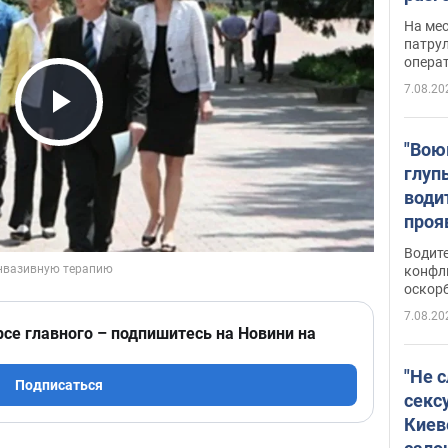
марш
На ме
адми
патрул
опера
Виде
7.08.20
Play Video
"Вою
глуп
води
проя
укра
Водите
попла
конфл
оскорб
Виде
7.08.20
рсе главного – подпишитесь на Новини на
"Не 
Подписаться
секс
Киев