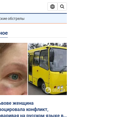
ские обстрелы
ное
ьвове женщина
воцировала конфликт,
оваривая на русском языке в