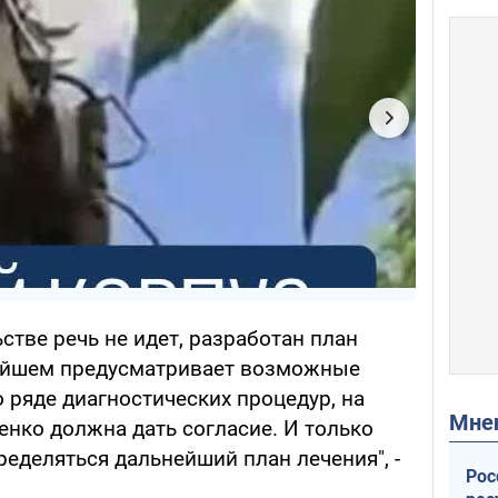
тве речь не идет, разработан план
нейшем предусматривает возможные
о ряде диагностических процедур, на
Мн
нко должна дать согласие. И только
ределяться дальнейший план лечения", -
Рос