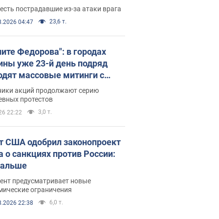
есть пострадавшие из-за атаки врага
23,6 т.
8.2026 04:47
ните Федорова": в городах
ины уже 23-й день подряд
одят массовые митинги с
атами. Фото и видео
ники акций продолжают серию
евных протестов
3,0 т.
26 22:22
т США одобрил законопроект
а о санкциях против России:
дальше
ент предусматривает новые
мические ограничения
6,0 т.
8.2026 22:38