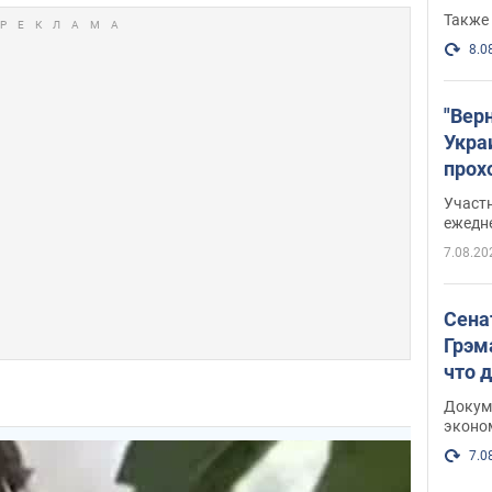
Также 
8.0
"Вер
Укра
прох
плак
Участ
ежедн
7.08.20
Сена
Грэм
что 
Докум
эконо
7.0