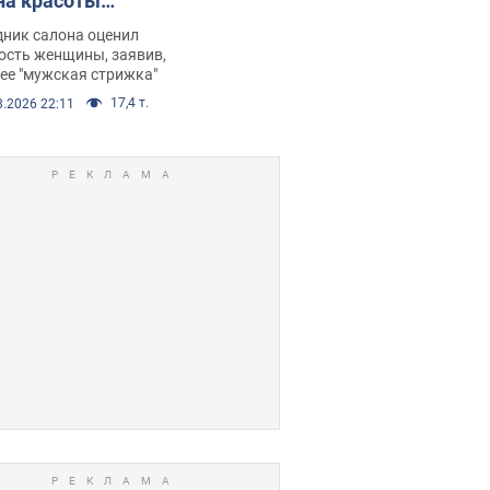
на красоты
рбил женщину
дник салона оценил
е химиотерапии,
ость женщины, заявив,
нее "мужская стрижка"
орелся скандал.
17,4 т.
8.2026 22:11