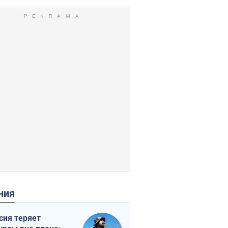
ения
сия теряет