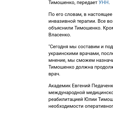
Тимошенко, передает
УНН
.
По его словам, в настояще
инвазивной терапии. Все в
объяснили Тимошенко. Кром
Власенко.
"Сегодня мы составим и по
украинскими врачами, посл
мнение, мы сможем назначи
Тимошенко должна продолжа
врач.
Академик Евгений Педаченк
международной медицинско
реабилитацией Юлии Тимошен
необходимости оперативног