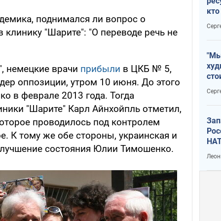
рес
кто
демика, поднимался ли вопрос о
дик
Серг
клинику "Шарите": "О переводе речь не
"Мы
худ
", немецкие врачи
прибыли
в ЦКБ № 5,
сто
идер оппозиции, утром 10 июня. До этого
отч
Серг
о в феврале 2013 года. Тогда
рак
иники "Шарите" Карл Айнхойпль отметил,
Зап
которое проводилось под контролем
Рос
е. К тому же обе стороны, украинская и
НАТ
улучшение состояния Юлии Тимошенко.
Леон