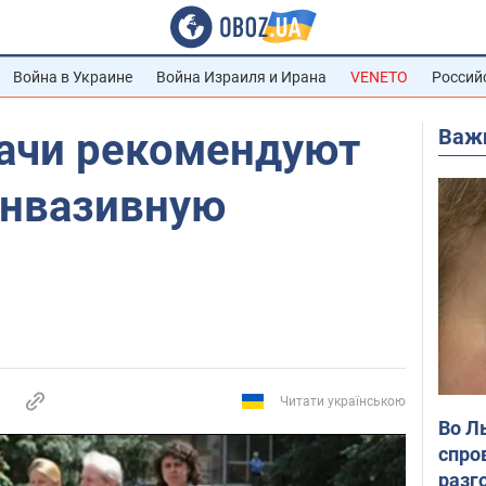
Война в Украине
Война Израиля и Ирана
VENETO
Россий
Важ
ачи рекомендуют
нвазивную
Читати українською
Во Л
спро
разг