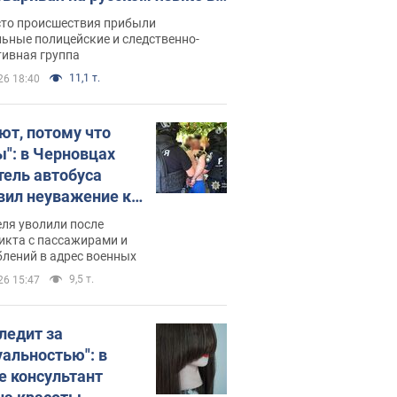
рутке: полиция составила
сто происшествия прибыли
нистративный протокол.
ьные полицейские и следственно-
тивная группа
о
11,1 т.
26 18:40
ют, потому что
ы": в Черновцах
тель автобуса
вил неуважение к
инским военным и
ля уволили после
тился за это.
икта с пассажирами и
лений в адрес военных
о
9,5 т.
26 15:47
следит за
уальностью": в
е консультант