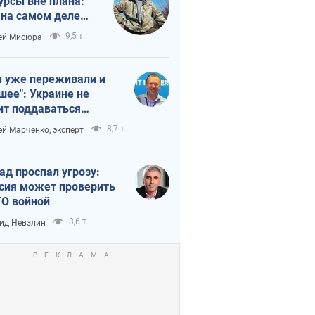
урсы вне плана:
 на самом деле
тует темп войны
9,5 т.
ей Мисюра
 уже переживали и
шее": Украине не
ит поддаваться
аянию из-за
8,7 т.
ей Марченко, эксперт
етного террора
ад проспал угрозу:
сия может проверить
О войной
3,6 т.
ид Невзлин