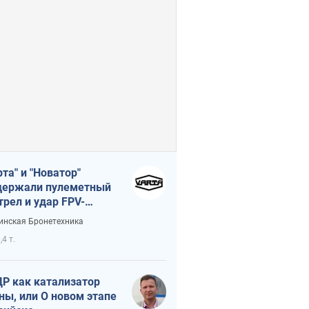
рта" и "Новатор"
ержали пулеметный
трел и удар FPV-
на, сохранив жизнь
инская Бронетехника
церу ВСУ
,4 т.
Р как катализатор
ны, или О новом этапе