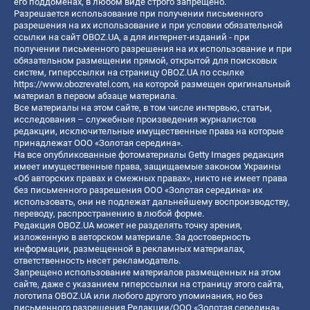
его поддоменах, в любом виде строго запрещено.
Разрешается использование при получении письменного
разрешения на их использование и при условии обязательной
ссылки на сайт OBOZ.UA, а для интернет-изданий - при
получении письменного разрешения на их использование и при
обязательном размещении прямой, открытой для поисковых
систем, гиперссылки на страницу OBOZ.UA по ссылке
https://www.obozrevatel.com
, на которой размещен оригинальный
материал в первом абзаце материала.
Все материалы на этом сайте, в том числе интервью, статьи,
исследования – служебные произведения журналистов
редакции, исключительные имущественные права на которые
принадлежат ООО «Золотая середина».
На все опубликованные фотоматериалы Getty Images редакция
имеет имущественные права, защищаемые законом Украины
«Об авторских правах и смежных правах», никто не имеет права
без письменного разрешения ООО «Золотая середина» их
использовать, они не подлежат дальнейшему воспроизводству,
переводу, распространению в любой форме.
Редакция OBOZ.UA может не разделять точку зрения,
изложенную в авторском материале. За достоверность
информации, размещенной в рекламных материалах,
ответственность несет рекламодатель.
Запрещено использование материалов размещенных на этом
сайте, даже с указанием гиперссылки на страницу этого сайта,
логотипа OBOZ.UA или любого другого упоминания, но без
письменного разрешения Редакции/ООО «Золотая середина»