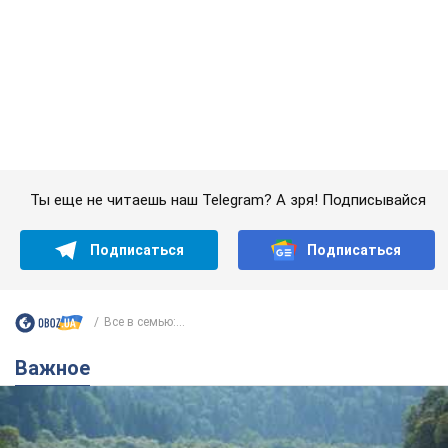
Значительные штрафы и специальные
полигоны: как проблему джипинга решают за
границей
Украине не помешает взять пример со стран Европы
8.08.2026 05:10
1,9 т.
В Прикарпатье после аномальной
жары прошел сильный ливень:
дороги превратились в реки. Видео
Непогода обрушилась на Ивано-Франковскую
область и курортный Буковель
10 часов назад
21,4 т.