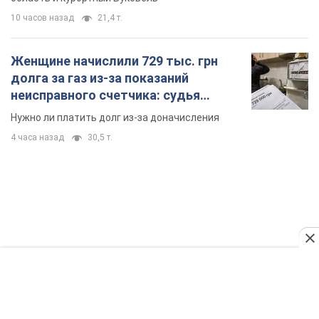
TOP NEWS
Кремль получил "окно возможностей", а Трамп
остался почти без ракет: как быть Украине?
Интервью с Мельником
Мнение о том, что у России закончатся баллистические
ракеты, крайне опасно, подчеркнул эксперт
7 часов назад
32,0 т.