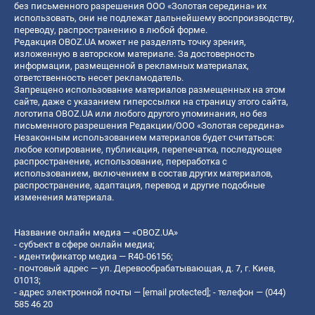
без письменного разрешения ООО «Золотая середина» их
использовать, они не подлежат дальнейшему воспроизводству,
переводу, распространению в любой форме.
Редакция OBOZ.UA может не разделять точку зрения,
изложенную в авторском материале. За достоверность
информации, размещенной в рекламных материалах,
ответственность несет рекламодатель.
Запрещено использование материалов размещенных на этом
сайте, даже с указанием гиперссылки на страницу этого сайта,
логотипа OBOZ.UA или любого другого упоминания, но без
письменного разрешения Редакции/ООО «Золотая середина»
Незаконным использованием материалов будет считаться:
любое копирование, публикация, перепечатка, последующее
распространение, использование, переработка с
использованием, включением в состав других материалов,
распространение, адаптация, перевод и другие подобные
изменения материала.
Название онлайн медиа — «OBOZ.UA»
- субъект в сфере онлайн медиа;
- идентификатор медиа — R40-06156;
- почтовый адрес — ул. Деревообрабатывающая, д. 7, г. Киев,
01013;
- адрес электронной почты —
[email protected]
; - телефон — (044)
585 46 20