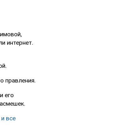
имовой,
ли интернет.
ой.
о правления.
и его
насмешек.
 и все