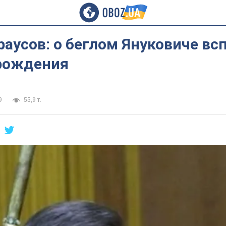
аусов: о беглом Януковиче вс
 рождения
9
55,9 т.