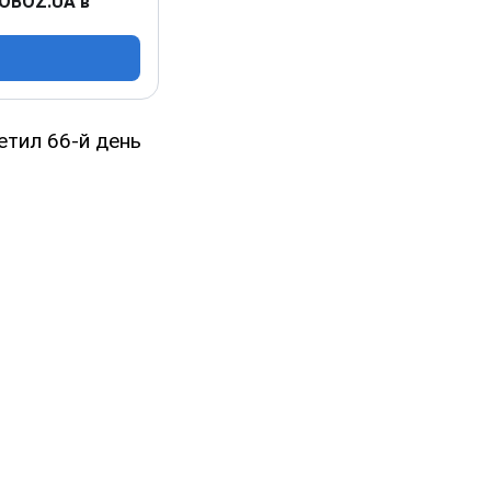
 OBOZ.UA в
етил 66-й день