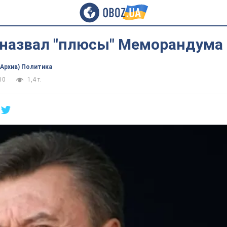
 назвал "плюсы" Меморандума 
(Архив) Политика
10
1,4 т.