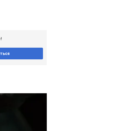
!
ться