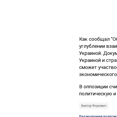
Как сообщал "О
углублении вза
Украиной. Доку
Украиной и стр
сможет участвов
экономического 
В оппозиции сч
политическую и
Виктор Янукович
Редакционная политик