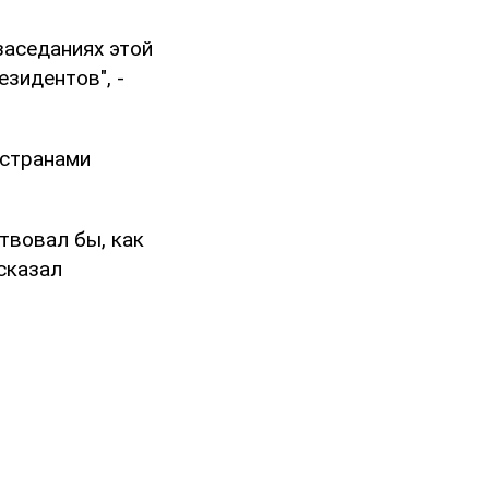
заседаниях этой
зидентов", -
 странами
твовал бы, как
сказал