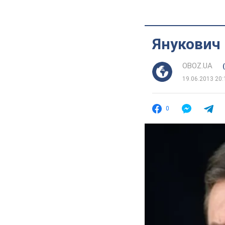
Янукович
OBOZ.UA
19.06.2013 20:
0