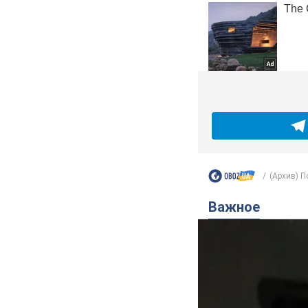
(Архив) П
Важное