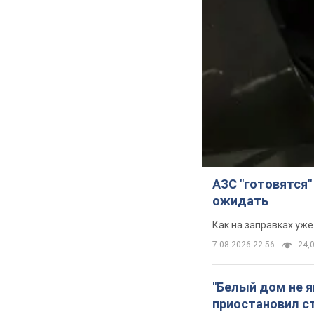
АЗС "готовятся"
ожидать
Как на заправках уж
7.08.2026 22:56
24,0
"Белый дом не 
приостановил с