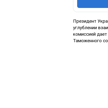
Президент Укра
углублении вза
комиссией дае
Таможенного со