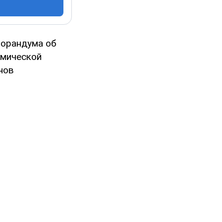
морандума об
омической
нов