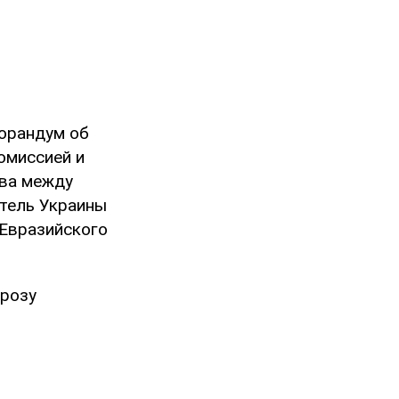
рандум об
омиссией и
ва между
итель Украины
 Евразийского
грозу