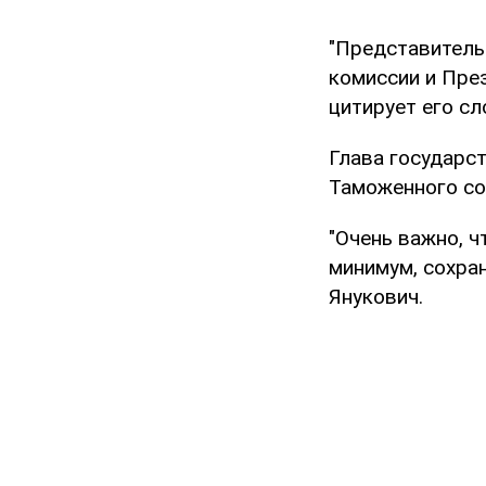
"Представитель
комиссии и През
цитирует его сл
Глава государс
Таможенного со
"Очень важно, ч
минимум, сохра
Янукович.