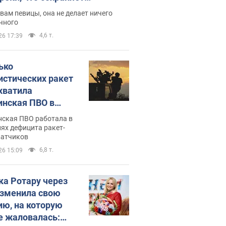
дость, ведь у нее нет детей
вам певицы, она не делает ничего
чного
4,6 т.
26 17:39
ько
истических ракет
хватила
инская ПВО в
: в Минобороны
нская ПВО работала в
али цифру
ях дефицита ракет-
ватчиков
6,8 т.
26 15:09
ка Ротару через
изменила свою
ию, на которую
е жаловалась: