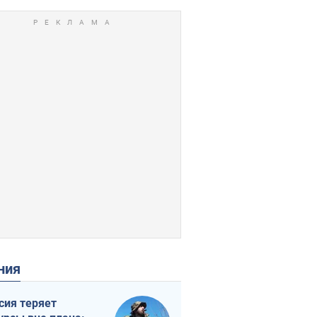
ения
сия теряет