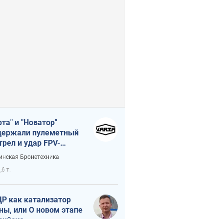
рта" и "Новатор"
ержали пулеметный
трел и удар FPV-
на, сохранив жизнь
инская Бронетехника
церу ВСУ
,6 т.
Р как катализатор
ны, или О новом этапе