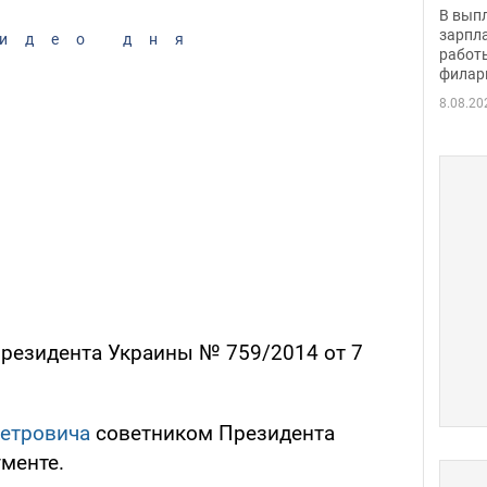
скол
В вып
певи
зарпла
идео дня
работ
филар
8.08.20
Президента Украины № 759/2014 от 7
етровича
советником Президента
ументе.