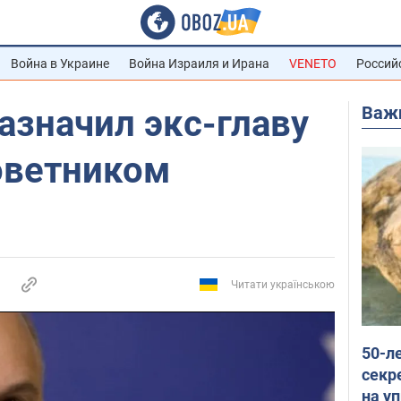
Война в Украине
Война Израиля и Ирана
VENETO
Россий
Важ
азначил экс-главу
оветником
Читати українською
50-л
секр
на уп