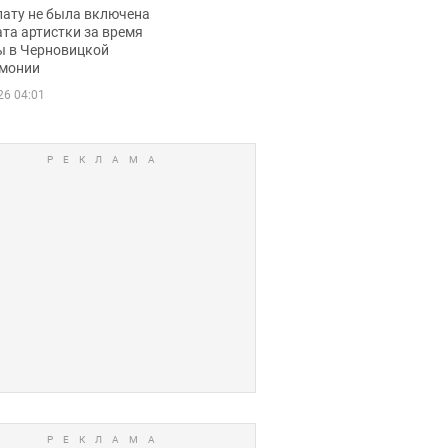
ько получала
лату не была включена
ца
та артистки за время
ы в Черновицкой
монии
26 04:01