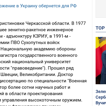
оржение в Украину обернется для РФ
ристиновке Черкасской области. В 1977
TO
шее зенитно-ракетное инженерное
м - адъюнктуру КЗРИУ, в 1991-м -
емии ПВО Сухопутных войск
 - Национальную академию обороны
магистра государственного военного
евский национальный университет
ости "правоведение"). Прошел ряд
 Швеции, Великобритании. Доктор
 диссертацию по специальности "Военная
втор более сотни научных работ и
Зеле
й в области проектирования
Серб
м управления высокоточным оружием.
Вучи