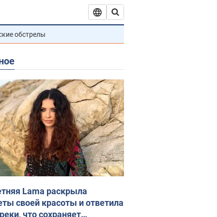
ские обстрелы
ное
етняя Lama раскрыла
еты своей красоты и ответила
реки, что сохраняет