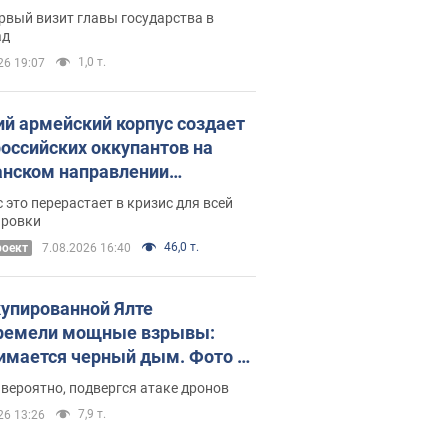
рвый визит главы государства в
ад
1,0 т.
26 19:07
ий армейский корпус создает
российских оккупантов на
нском направлении
ический дискомфорт: как это
 это перерастает в кризис для всей
ось
ировки
46,0 т.
роект
7.08.2026 16:40
купированной Ялте
ремели мощные взрывы:
имается черный дым. Фото и
о
 вероятно, подвергся атаке дронов
7,9 т.
26 13:26