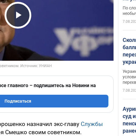
моло
По сло
необы
7.08.20
Play Video
Скол
балл
пере
укра
июле
Украи
назв
услови
перех
рсе главного – подпишитесь на Новини на
7.08.20
Подписаться
Аури
суд 
пенс
рошенко назначил экс-главу
Службы
ране
я Смешко своим советником.