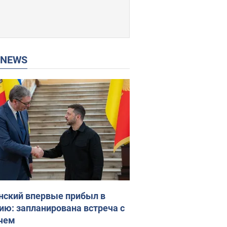
P NEWS
нский впервые прибыл в
ию: запланирована встреча с
чем