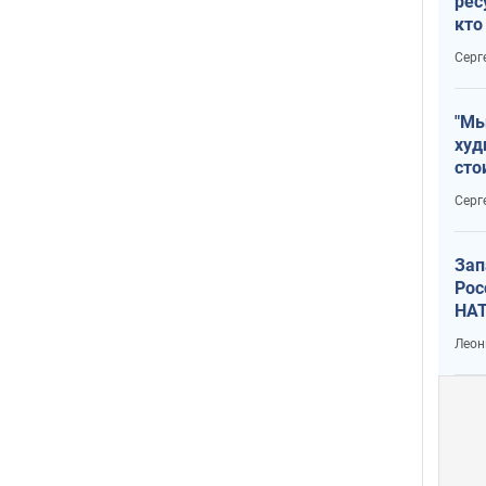
рес
кто
дик
Серг
"Мы
худ
сто
отч
Серг
рак
Зап
Рос
НАТ
Леон