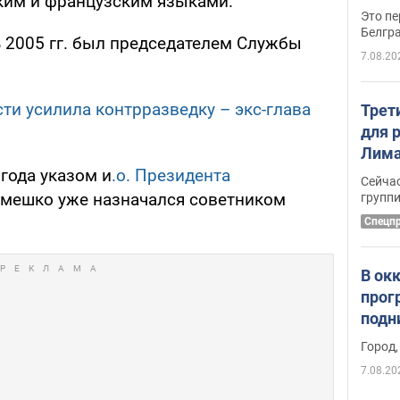
ким и французским языками.
Это пе
Белгр
ь 2005 гг. был председателем Службы
7.08.20
ти усилила контрразведку – экс-глава
Трет
для 
Лима
крит
 года указом и
.о. Президента
Сейчас
удал
мешко уже назначался советником
групп
Спецп
В ок
прог
подн
виде
Город,
7.08.20