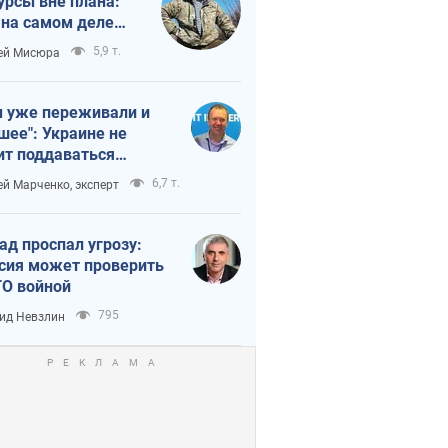
урсы вне плана:
 на самом деле
тует темп войны
5,9 т.
ей Мисюра
 уже переживали и
шее": Украине не
ит поддаваться
аянию из-за
6,7 т.
ей Марченко, эксперт
етного террора
ад проспал угрозу:
сия может проверить
О войной
795
ид Невзлин