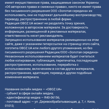
имеет имущественные права, защищаемые законом Украины
«Об авторских правах и смежных правах», никто не имеет права
без письменного разрешения ООО «Золотая середина» их
использовать, они не подлежат дальнейшему воспроизводству,
переводу, распространению в любой форме.
Редакция OBOZ.UA может не разделять точку зрения,
изложенную в авторском материале. За достоверность
информации, размещенной в рекламных материалах,
ответственность несет рекламодатель.
Запрещено использование материалов размещенных на этом
сайте, даже с указанием гиперссылки на страницу этого сайта,
логотипа OBOZ.UA или любого другого упоминания, но без
письменного разрешения Редакции/ООО «Золотая середина»
Незаконным использованием материалов будет считаться:
любое копирование, публикация, перепечатка, последующее
распространение, использование, переработка с
использованием, включением в состав других материалов,
распространение, адаптация, перевод и другие подобные
изменения материала.
Название онлайн медиа — «OBOZ.UA»
- субъект в сфере онлайн медиа;
- идентификатор медиа — R40-06156;
- почтовый адрес — ул. Деревообрабатывающая, д. 7, г. Киев,
01013;