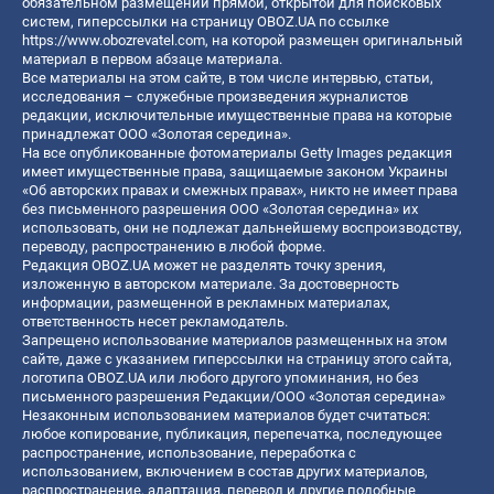
обязательном размещении прямой, открытой для поисковых
систем, гиперссылки на страницу OBOZ.UA по ссылке
https://www.obozrevatel.com
, на которой размещен оригинальный
материал в первом абзаце материала.
Все материалы на этом сайте, в том числе интервью, статьи,
исследования – служебные произведения журналистов
редакции, исключительные имущественные права на которые
принадлежат ООО «Золотая середина».
На все опубликованные фотоматериалы Getty Images редакция
имеет имущественные права, защищаемые законом Украины
«Об авторских правах и смежных правах», никто не имеет права
без письменного разрешения ООО «Золотая середина» их
использовать, они не подлежат дальнейшему воспроизводству,
переводу, распространению в любой форме.
Редакция OBOZ.UA может не разделять точку зрения,
изложенную в авторском материале. За достоверность
информации, размещенной в рекламных материалах,
ответственность несет рекламодатель.
Запрещено использование материалов размещенных на этом
сайте, даже с указанием гиперссылки на страницу этого сайта,
логотипа OBOZ.UA или любого другого упоминания, но без
письменного разрешения Редакции/ООО «Золотая середина»
Незаконным использованием материалов будет считаться:
любое копирование, публикация, перепечатка, последующее
распространение, использование, переработка с
использованием, включением в состав других материалов,
распространение, адаптация, перевод и другие подобные