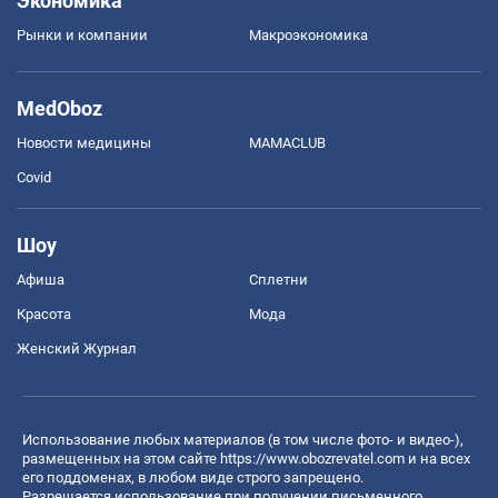
Экономика
Рынки и компании
Mакроэкономика
MedOboz
Новости медицины
MAMACLUB
Covid
Шоу
Афиша
Сплетни
Красота
Мода
Женский Журнал
Использование любых материалов (в том числе фото- и видео-),
размещенных на этом сайте
https://www.obozrevatel.com
и на всех
его поддоменах, в любом виде строго запрещено.
Разрешается использование при получении письменного