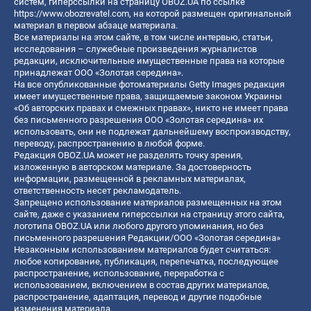
систем, гиперссылки на страницу OBOZ.UA по ссылке
https://www.obozrevatel.com
, на которой размещен оригинальный
материал в первом абзаце материала.
Все материалы на этом сайте, в том числе интервью, статьи,
исследования – служебные произведения журналистов
редакции, исключительные имущественные права на которые
принадлежат ООО «Золотая середина».
На все опубликованные фотоматериалы Getty Images редакция
имеет имущественные права, защищаемые законом Украины
«Об авторских правах и смежных правах», никто не имеет права
без письменного разрешения ООО «Золотая середина» их
использовать, они не подлежат дальнейшему воспроизводству,
переводу, распространению в любой форме.
Редакция OBOZ.UA может не разделять точку зрения,
изложенную в авторском материале. За достоверность
информации, размещенной в рекламных материалах,
ответственность несет рекламодатель.
Запрещено использование материалов размещенных на этом
сайте, даже с указанием гиперссылки на страницу этого сайта,
логотипа OBOZ.UA или любого другого упоминания, но без
письменного разрешения Редакции/ООО «Золотая середина»
Незаконным использованием материалов будет считаться:
любое копирование, публикация, перепечатка, последующее
распространение, использование, переработка с
использованием, включением в состав других материалов,
распространение, адаптация, перевод и другие подобные
изменения материала.