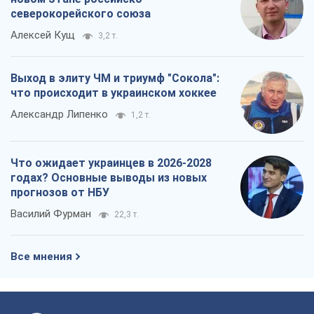
Что ожидает украинцев в 2026-2028
годах? Основные выводы из новых
прогнозов от НБУ
Василий Фурман
22,3 т.
Все мнения
О компании
Команда
Правовая информация
Политика
конфиденциальности
Реклама на сайте
Документы
Редакционная политика
Журналисты OBOZ.UA на месте