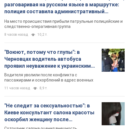
Черновцах водитель автобуса
проявил неуважение к украинским
военным и поплатился за это.
Водителя уволили после конфликта с
Видео
пассажирами и оскорблений в адрес военных
11 часов назад
8,9 т.
"Не следит за сексуальностью": в
Киеве консультант салона красоты
оскорбил женщину после
химиотерапии, разгорелся скандал.
Сотрудник салона оценил внешность
Фото
женщины, заявив, что у нее "мужская стрижка"
5 часов назад
15,0 т.