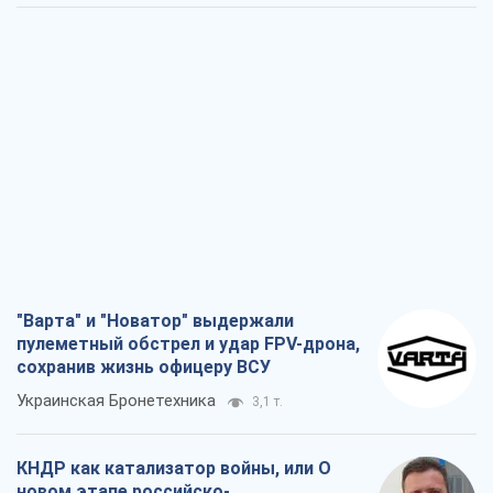
"Варта" и "Новатор" выдержали
пулеметный обстрел и удар FPV-дрона,
сохранив жизнь офицеру ВСУ
Украинская Бронетехника
3,1 т.
КНДР как катализатор войны, или О
новом этапе российско-
северокорейского союза
Алексей Кущ
3,2 т.
Выход в элиту ЧМ и триумф "Сокола":
что происходит в украинском хоккее
Александр Липенко
1,2 т.