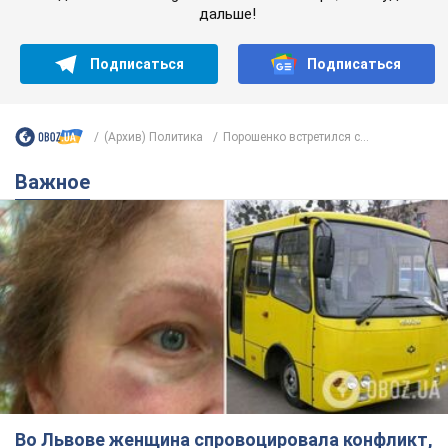
Во Львове женщина спровоцировала конфликт,
разговаривая на русском языке в маршрутке:
полиция составила административный
протокол. Видео
На место происшествия прибыли патрульные полицейские и
следственно-оперативная группа
8 часов назад
10,2 т.
"Воюют, потому что глупы": в