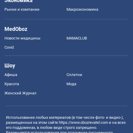
Экономика
Рынки и компании
Mакроэкономика
MedOboz
Новости медицины
MAMACLUB
Covid
Шоу
Афиша
Сплетни
Красота
Мода
Женский Журнал
Использование любых материалов (в том числе фото- и видео-),
размещенных на этом сайте
https://www.obozrevatel.com
и на всех
его поддоменах, в любом виде строго запрещено.
Разрешается использование при получении письменного