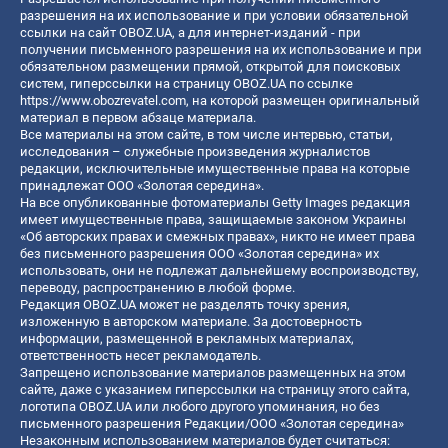
разрешения на их использование и при условии обязательной
ссылки на сайт OBOZ.UA, а для интернет-изданий - при
получении письменного разрешения на их использование и при
обязательном размещении прямой, открытой для поисковых
систем, гиперссылки на страницу OBOZ.UA по ссылке
https://www.obozrevatel.com
, на которой размещен оригинальный
материал в первом абзаце материала.
Все материалы на этом сайте, в том числе интервью, статьи,
исследования – служебные произведения журналистов
редакции, исключительные имущественные права на которые
принадлежат ООО «Золотая середина».
На все опубликованные фотоматериалы Getty Images редакция
имеет имущественные права, защищаемые законом Украины
«Об авторских правах и смежных правах», никто не имеет права
без письменного разрешения ООО «Золотая середина» их
использовать, они не подлежат дальнейшему воспроизводству,
переводу, распространению в любой форме.
Редакция OBOZ.UA может не разделять точку зрения,
изложенную в авторском материале. За достоверность
информации, размещенной в рекламных материалах,
ответственность несет рекламодатель.
Запрещено использование материалов размещенных на этом
сайте, даже с указанием гиперссылки на страницу этого сайта,
логотипа OBOZ.UA или любого другого упоминания, но без
письменного разрешения Редакции/ООО «Золотая середина»
Незаконным использованием материалов будет считаться: