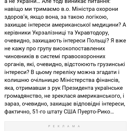
а не України… Але тоді виникає питання:
навіщо ми тримаємо в.о. Міністра охорони
здоров’я, якщо вона, за такою логікою,
захищає інтереси американської медицини? А
керівники Укрзалізниці та Укравтодору,
очевидно, захищають інтереси Польщі? Я вже
не кажу про групу високопоставлених
чиновників в системі правоохоронних
органів, які, очевидно, відстоюють грузинські
інтереси? В цьому переліку можна згадати і
колишню очільницю Міністерства фінансів,
яка, отримавши з рук Президента українське
громадянство, не зреклася американського, і
зараз, очевидно, захищає відповідні інтереси,
фактично, 51-го штату США Пуерто-Рико…