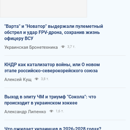
"Варта" и "Новатор" выдержали пулеметный
обстрел и удар FPV-дрона, сохранив жизнь
офицеру ВСУ
Украинская Бронетехника
3,7 т.
КНДР как катализатор войны, или О новом
этапе российско-северокорейского союза
Алексей Кущ
3,8 т.
Выход в элиту ЧМ и триумф "Сокола": что
происходит в украинском хоккее
Александр Липенко
1,6 т.
Что ожидает украинцев в 2026-2028 годах?