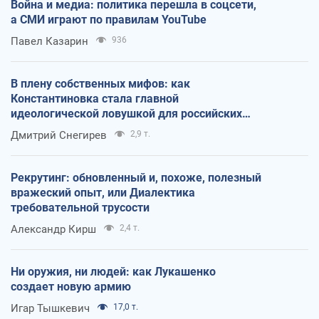
Война и медиа: политика перешла в соцсети,
а СМИ играют по правилам YouTube
Павел Казарин
936
В плену собственных мифов: как
Константиновка стала главной
идеологической ловушкой для российских
оккупантов
Дмитрий Снегирев
2,9 т.
Рекрутинг: обновленный и, похоже, полезный
вражеский опыт, или Диалектика
требовательной трусости
Александр Кирш
2,4 т.
Ни оружия, ни людей: как Лукашенко
создает новую армию
Игар Тышкевич
17,0 т.