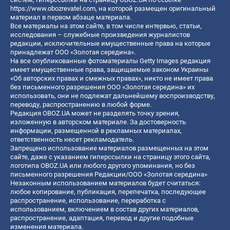
https://www.obozrevatel.com
, на которой размещен оригинальный
материал в первом абзаце материала.
Все материалы на этом сайте, в том числе интервью, статьи,
исследования – служебные произведения журналистов
редакции, исключительные имущественные права на которые
принадлежат ООО «Золотая середина».
На все опубликованные фотоматериалы Getty Images редакция
имеет имущественные права, защищаемые законом Украины
«Об авторских правах и смежных правах», никто не имеет права
без письменного разрешения ООО «Золотая середина» их
использовать, они не подлежат дальнейшему воспроизводству,
переводу, распространению в любой форме.
Редакция OBOZ.UA может не разделять точку зрения,
изложенную в авторском материале. За достоверность
информации, размещенной в рекламных материалах,
ответственность несет рекламодатель.
Запрещено использование материалов размещенных на этом
сайте, даже с указанием гиперссылки на страницу этого сайта,
логотипа OBOZ.UA или любого другого упоминания, но без
письменного разрешения Редакции/ООО «Золотая середина»
Незаконным использованием материалов будет считаться:
любое копирование, публикация, перепечатка, последующее
распространение, использование, переработка с
использованием, включением в состав других материалов,
распространение, адаптация, перевод и другие подобные
изменения материала.