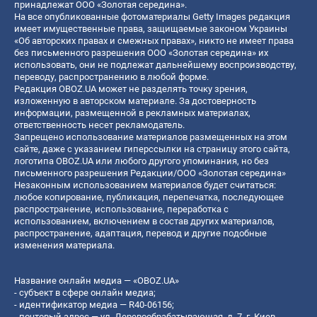
принадлежат ООО «Золотая середина».
На все опубликованные фотоматериалы Getty Images редакция
имеет имущественные права, защищаемые законом Украины
«Об авторских правах и смежных правах», никто не имеет права
без письменного разрешения ООО «Золотая середина» их
использовать, они не подлежат дальнейшему воспроизводству,
переводу, распространению в любой форме.
Редакция OBOZ.UA может не разделять точку зрения,
изложенную в авторском материале. За достоверность
информации, размещенной в рекламных материалах,
ответственность несет рекламодатель.
Запрещено использование материалов размещенных на этом
сайте, даже с указанием гиперссылки на страницу этого сайта,
логотипа OBOZ.UA или любого другого упоминания, но без
письменного разрешения Редакции/ООО «Золотая середина»
Незаконным использованием материалов будет считаться:
любое копирование, публикация, перепечатка, последующее
распространение, использование, переработка с
использованием, включением в состав других материалов,
распространение, адаптация, перевод и другие подобные
изменения материала.
Название онлайн медиа — «OBOZ.UA»
- субъект в сфере онлайн медиа;
- идентификатор медиа — R40-06156;
- почтовый адрес — ул. Деревообрабатывающая, д. 7, г. Киев,