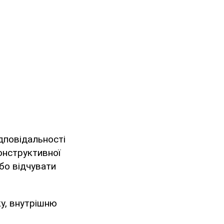
дповідальності
конструктивної
бо відчувати
у, внутрішню