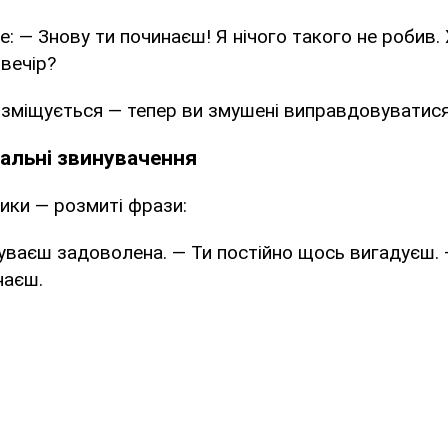
те: — Знову ти починаєш! Я нічого такого не робив
вечір?
 зміщується — тепер ви змушені виправдовуватися
обальні звинувачення
ики — розмиті фрази:
буваєш задоволена. — Ти постійно щось вигадуєш.
наєш.