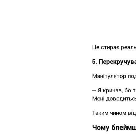
Це стирає реальн
5. Перекручув
Маніпулятор пода
— Я кричав, бо т
Мені доводиться
Таким чином від
Чому блеймш