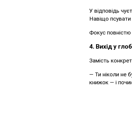
У відповідь чує
Навіщо псувати 
Фокус повністю
4. Вихід у гл
Замість конкрет
— Ти ніколи не 
книжок — і почи