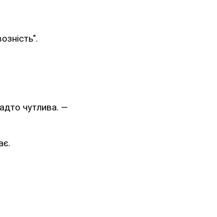
озність".
адто чутлива. —
ає.