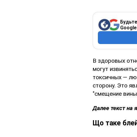
Будьте
Google
В здоровых отн
могут извинятьс
токсичных — лю
сторону. Это яв
"смещение вины"
Далее текст на 
Що таке бле