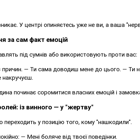
никає. У центрі опиняєтесь уже не ви, а ваша "нерв
ня за сам факт емоцій
авлять під сумнів або використовують проти вас:
 причин. — Ти сама доводиш мене до цього. — Ти н
е накручуєш.
дина починає соромитися власних емоцій і замовк
 ролей: із винного — у "жертву"
 переходить у позицію того, кому "нашкодили".
окійно: — Мені боляче від твоєї поведінки.