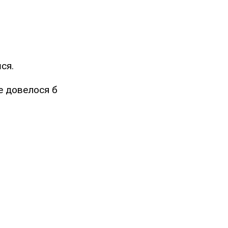
ся.
не довелося б