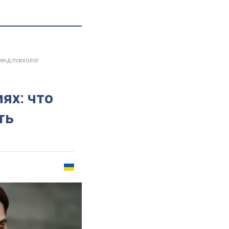
ренд психолог
ях: что
ть