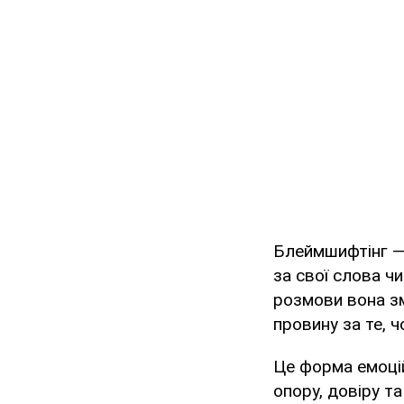
Блеймшифтінг — 
за свої слова ч
розмови вона зм
провину за те, ч
Це форма емоцій
опору, довіру та