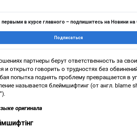
 первыми в курсе главного – подпишитесь на Новини на
Подписаться
ошениях партнеры берут ответственность за свои
я и открыто говорить о трудностях без обвинений
бая попытка поднять проблему превращается в у
ление называется блеймшифтинг (от англ. blame sh
).
языке оригинала
ймшифтінг