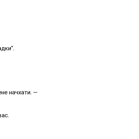
адки".
ене начхати. —
вас.