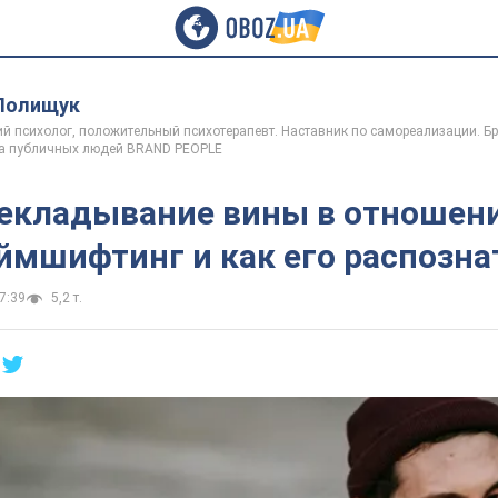
Полищук
й психолог, положительный психотерапевт. Наставник по самореализации. Б
а публичных людей BRAND PEOPLE
екладывание вины в отношени
ймшифтинг и как его распозна
7:39
5,2 т.