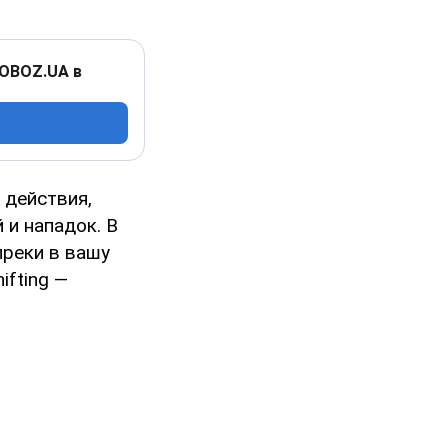
 OBOZ.UA в
 действия,
 и нападок. В
преки в вашу
ifting —