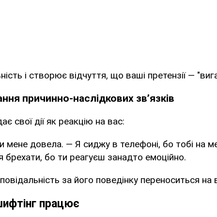
ість і створює відчуття, що ваші претензії — "виг
ання причинно-наслідкових зв’язків
є свої дії як реакцію на вас:
и мене довела. — Я сиджу в телефоні, бо тобі на м
 брехати, бо ти реагуєш занадто емоційно.
повідальність за його поведінку переноситься на 
ифтінг працює