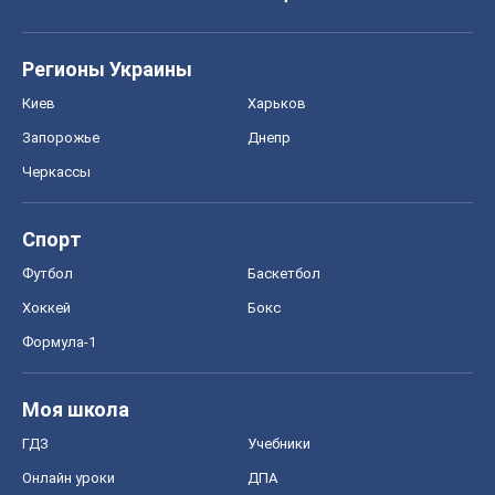
Формула-1
Моя школа
ГДЗ
Учебники
Онлайн уроки
ДПА
ЗНО
НМТ
СНГ решебники
Авто
Тест Драйв
Электромобили
Акции
Сервис
Food Oboz
Рецепты
Напитки