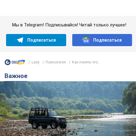
Значительные штрафы и специальные
полигоны: как проблему джипинга решают за
границей
Украине не помешает взять пример со стран Европы
8.08.2026 05:10
2,7 т.
В Прикарпатье после аномальной
жары прошел сильный ливень:
дороги превратились в реки. Видео