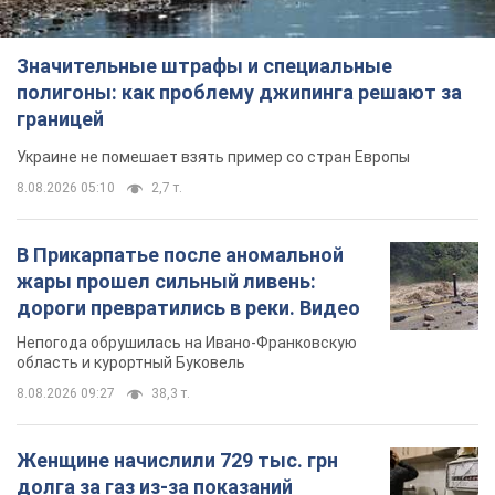
Непогода обрушилась на Ивано-Франковскую
область и курортный Буковель
8.08.2026 09:27
38,3 т.
Женщине начислили 729 тыс. грн
долга за газ из-за показаний
неисправного счетчика: судья
вынес неожиданное решение
Нужно ли платить долг из-за доначисления
8.08.2026 14:43
32,2 т.