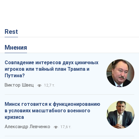
Минск готовится к функционированию
в условиях масштабного военного
кризиса
Александр Левченко
17,6 т.
Ни оружия, ни людей: как Лукашенко
создает новую армию
Игар Тышкевич
14,8 т.