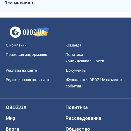
событий
OBOZ.UA
Политика
Мир
Расследования
Блоги
Общество
Регионы Украины
Киев
Харьков
Запорожье
Днепр
Черкассы
Спорт
Футбол
Баскетбол
Хоккей
Бокс