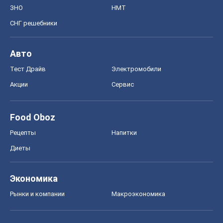
Диеты
Экономика
Рынки и компании
Mакроэкономика
MedOboz
Новости медицины
MAMACLUB
Шоу
Афиша
Сплетни
Красота
Мода
Женский Журнал