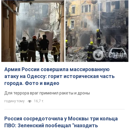
города. Фото и видео
Для террора враг применил ракеты и дроны
годину тому
16,7 т.
Россия сосредоточила у Москвы три кольца
ПВО: Зеленский пообещал "находить
технологии" противодействия
Президент заявил, что даже усовершенствованная система
противовоздушной обороны РФ не гарантирует защиты от
украинских ударов
10 годин тому
86,6 т.
Украина приобрела у Турции 70 баллистических
ракет и многое другое вооружение: в Госдепе
США обнародовали список
Госдеп уже проинформировал об этом американский
Конгресс