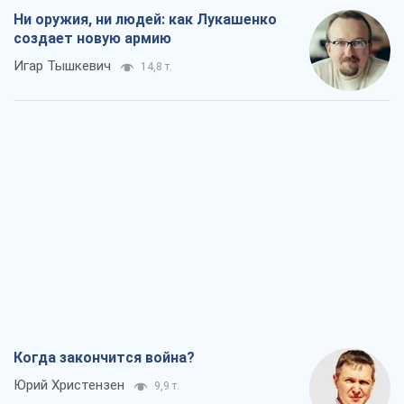
Когда закончится война?
Юрий Христензен
9,9 т.
Украина вступила в состояние
экономического кризиса. Есть ли свет
в конце туннеля?
Вадим Денисенко
8,0 т.
Чей будет Крым, тот и победит (NSJ), а
украинских футбольных чиновников
могут назвать убийцами
Александр Кирш
7,8 т.