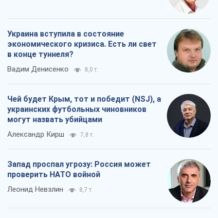
Запад проспал угрозу: Россия может
проверить НАТО войной
Леонид Невзлин
8,7 т.
Все мнения
О компании
Команда
Правовая информация
Политика
конфиденциальности
Реклама на сайте
Документы
Редакционная политика
Журналисты OBOZ.UA на месте