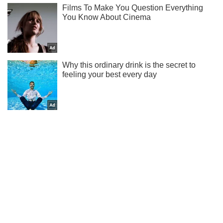
Мы в Telegram! Подписывайся! Читай только лучшее!
Подписаться
Подписаться
Lady
Психология
Как понять что...
Важное