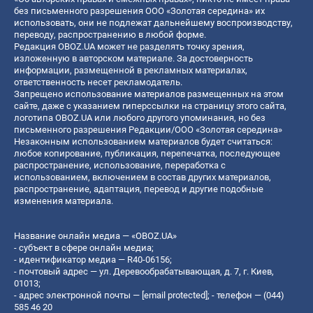
без письменного разрешения ООО «Золотая середина» их
использовать, они не подлежат дальнейшему воспроизводству,
переводу, распространению в любой форме.
Редакция OBOZ.UA может не разделять точку зрения,
изложенную в авторском материале. За достоверность
информации, размещенной в рекламных материалах,
ответственность несет рекламодатель.
Запрещено использование материалов размещенных на этом
сайте, даже с указанием гиперссылки на страницу этого сайта,
логотипа OBOZ.UA или любого другого упоминания, но без
письменного разрешения Редакции/ООО «Золотая середина»
Незаконным использованием материалов будет считаться:
любое копирование, публикация, перепечатка, последующее
распространение, использование, переработка с
использованием, включением в состав других материалов,
распространение, адаптация, перевод и другие подобные
изменения материала.
Название онлайн медиа — «OBOZ.UA»
- субъект в сфере онлайн медиа;
- идентификатор медиа — R40-06156;
- почтовый адрес — ул. Деревообрабатывающая, д. 7, г. Киев,
01013;
- адрес электронной почты —
[email protected]
; - телефон — (044)
585 46 20