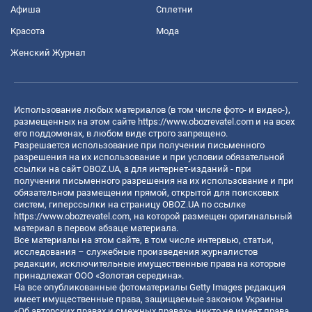
Афиша
Сплетни
Красота
Мода
Женский Журнал
Использование любых материалов (в том числе фото- и видео-),
размещенных на этом сайте
https://www.obozrevatel.com
и на всех
его поддоменах, в любом виде строго запрещено.
Разрешается использование при получении письменного
разрешения на их использование и при условии обязательной
ссылки на сайт OBOZ.UA, а для интернет-изданий - при
получении письменного разрешения на их использование и при
обязательном размещении прямой, открытой для поисковых
систем, гиперссылки на страницу OBOZ.UA по ссылке
https://www.obozrevatel.com
, на которой размещен оригинальный
материал в первом абзаце материала.
Все материалы на этом сайте, в том числе интервью, статьи,
исследования – служебные произведения журналистов
редакции, исключительные имущественные права на которые
принадлежат ООО «Золотая середина».
На все опубликованные фотоматериалы Getty Images редакция
имеет имущественные права, защищаемые законом Украины
«Об авторских правах и смежных правах», никто не имеет права