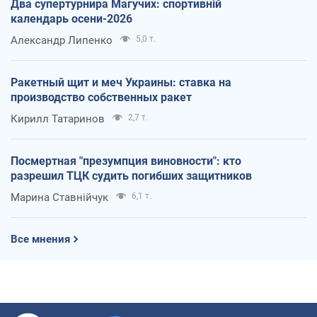
Два супертурнира Магучих: спортивній
календарь осени-2026
Александр Липенко
5,0 т.
Ракетный щит и меч Украины: ставка на
производство собственных ракет
Кирилл Татаринов
2,7 т.
Посмертная "презумпция виновности": кто
разрешил ТЦК судить погибших защитников
Марина Ставнійчук
6,1 т.
Все мнения