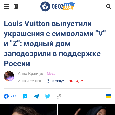
Louis Vuitton выпустили
украшения с символами "V"
и "Z": модный дом
заподозрили в поддержке
России
Анна Кравчук
Мода
23.03.2022 10:01
3 минуты
54,8 т.
917