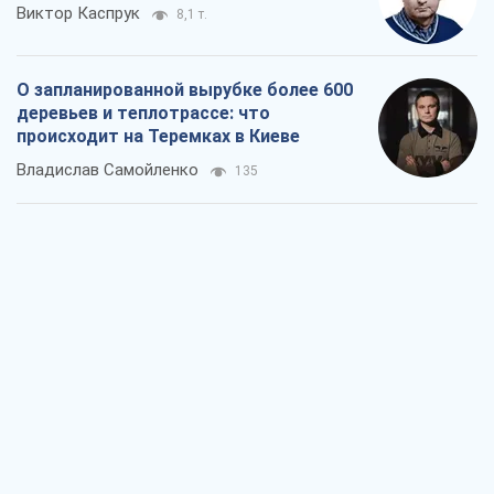
Как атаки Сил обороны Украины
сократили экспорт российских
нефтепродуктов
Андрей Клименко
2,2 т.
Два супертурнира Магучих: спортивній
календарь осени-2026
Александр Липенко
6,2 т.