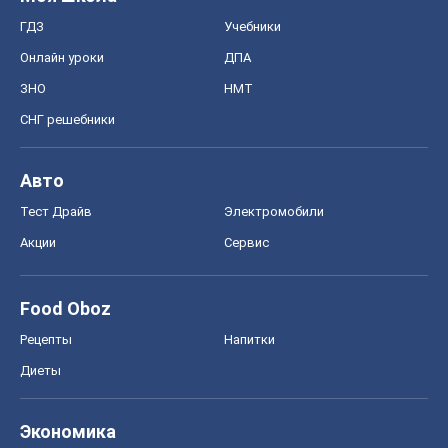
Food Oboz
Рецепты
Напитки
Диеты
Экономика
Рынки и компании
Mакроэкономика
MedOboz
Новости медицины
MAMACLUB
Шоу
Афиша
Сплетни
Красота
Мода