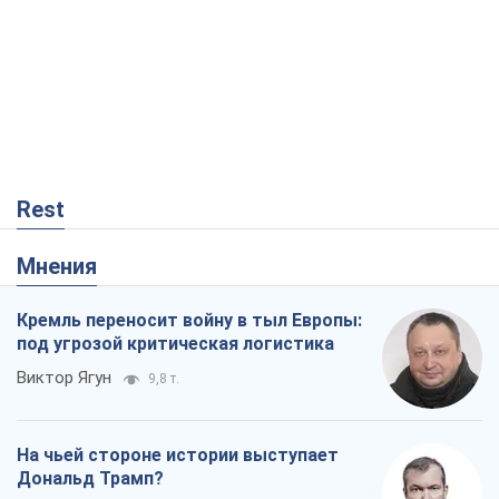
Кремль переносит войну в тыл Европы:
под угрозой критическая логистика
Виктор Ягун
9,8 т.
На чьей стороне истории выступает
Дональд Трамп?
Виктор Каспрук
8,1 т.
О запланированной вырубке более 600
деревьев и теплотрассе: что
происходит на Теремках в Киеве
Владислав Самойленко
135