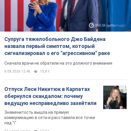
Отпуск Леси Никитюк в Карпатах
обернулся скандалом: почему
ведущую несправедливо захейтили
Знаменитость вышла на прямую
коммуникацию в сети и расставила все точки
над "i"
11 часов назад
12,6 т.
"Динамо" с победы стартовало в
квалификации Лиги конференций.
Видео
Матч прошел в Люблине
6 часов назад
1,9 т.