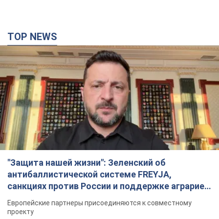
"Защита нашей жизни": Зеленский об
антибаллистической системе FREYJA,
санкциях против России и поддержке аграриев.
Видео
Европейские партнеры присоединяются к совместному
проекту
8 часов назад
62,9 т.
С 1 сентября украинским учителям повысят
зарплаты: Корецкий раскрыл подробности
Одновременно с повышением зарплат педагогам
правительство объявило об увеличении студенческих
стипендий
4 часа назад
2,6 т.
«Нам они тоже нужны»: Трамп ответил на