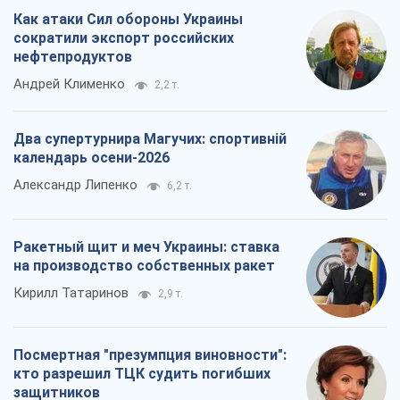
Ракетный щит и меч Украины: ставка
на производство собственных ракет
Кирилл Татаринов
2,9 т.
Посмертная "презумпция виновности":
кто разрешил ТЦК судить погибших
защитников
Марина Ставнійчук
6,6 т.
Все мнения
О компании
Команда