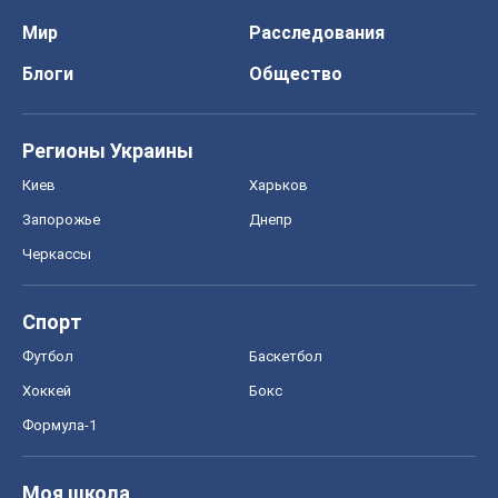
Спорт
Футбол
Баскетбол
Хоккей
Бокс
Формула-1
Моя школа
ГДЗ
Учебники
Онлайн уроки
ДПА
ЗНО
НМТ
СНГ решебники
Авто
Тест Драйв
Электромобили
Акции
Сервис