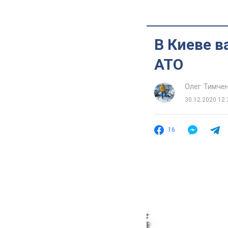
В Киеве 
АТО
Олег Тимче
30.12.2020 12:
16