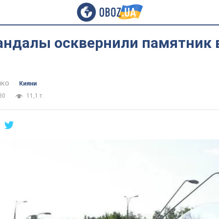
вандалы осквернили памятник
нко
Кияни
30
11,1 т.