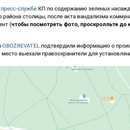
в
пресс-службе
КП по содержанию зеленых насаж
 района столицы, после акта вандализма комму
ент (
чтобы посмотреть фото, проскролльте до 
а
OBOZREVATEL
подтвердили информацию о прои
а место выехали правоохранители для установлени