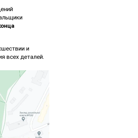
дений
нальщики
конца
сшествии и
я всех деталей.