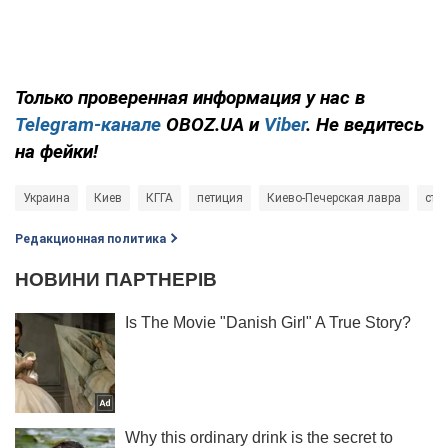
Только
проверенная информация у нас в
Telegram-канале
OBOZ.UA и
Viber
. Не ведитесь
на фейки!
Украина
Киев
КГГА
петиция
Киево-Печерская лавра
стр
Редакционная политика