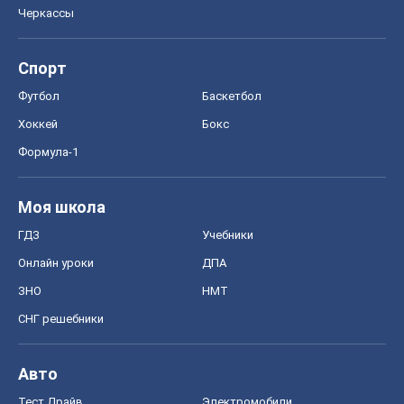
Черкассы
Спорт
Футбол
Баскетбол
Хоккей
Бокс
Формула-1
Моя школа
ГДЗ
Учебники
Онлайн уроки
ДПА
ЗНО
НМТ
СНГ решебники
Авто
Тест Драйв
Электромобили