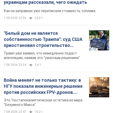
украинцам рассказали, чего ожидать
Как на заправках уже переписали стоимость топлива
7.08.2026 22:56
24,0 т.
"Белый дом не является
собственностью Трампа": суд США
приостановил строительство
бального зала стоимостью 400 млн
Трамп уже заявил, что немедленно подаст
долларов
апелляцию, назвав это "ужасным решением"
7.08.2026 23:54
3,6 т.
Война меняет не только тактику: в
НГУ показали инженерные решения
против российских FPV-дронов.
Фото
Это "постапокалиптическая эстетика из мира
"Безумного Макса"
7.08.2026 23:47
10,2 т.