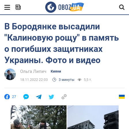
В Бородянке высадили
"Калиновую рощу" в память
о погибших защитниках
Украины. Фото и видео
Ольга Липич
Кияни
18.11.2022 22:03
3 минуты
5,5 т.
27